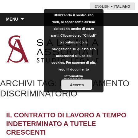
ENGLISH
ITALIANO
Utilizzando il nostro sito
Vai
MENU
web, si acconsente all'uso
al
dei cookie anche di terze
contenuto
parti. Cliccando su "Chiudi"
o continuando la
navigazione su questo sito
acconsenti all'uso dei
cookies. Per saperne di più,
leggi il documento
Informativa
ARCHIVI TAG: LICENZIAMENTO
Accetto
DISCRIMINATORIO
IL CONTRATTO DI LAVORO A TEMPO
INDETERMINATO A TUTELE
CRESCENTI