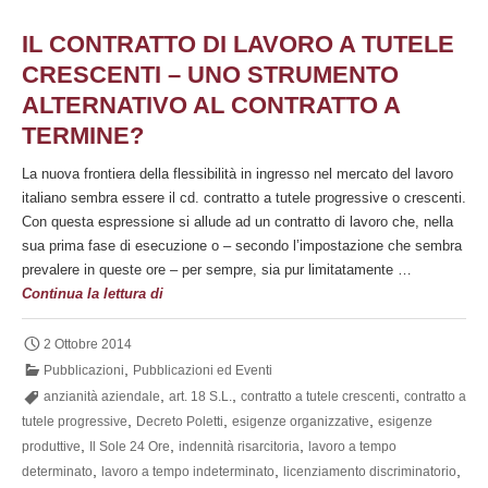
IL CONTRATTO DI LAVORO A TUTELE
CRESCENTI – UNO STRUMENTO
ALTERNATIVO AL CONTRATTO A
TERMINE?
La nuova frontiera della flessibilità in ingresso nel mercato del lavoro
italiano sembra essere il cd. contratto a tutele progressive o crescenti.
Con questa espressione si allude ad un contratto di lavoro che, nella
sua prima fase di esecuzione o – secondo l’impostazione che sembra
prevalere in queste ore – per sempre, sia pur limitatamente …
Il
Continua la lettura di
contratto
di
2 Ottobre 2014
lavoro
,
Pubblicazioni
Pubblicazioni ed Eventi
a
,
,
,
anzianità aziendale
art. 18 S.L.
contratto a tutele crescenti
contratto a
tutele
,
,
,
tutele progressive
Decreto Poletti
esigenze organizzative
esigenze
crescenti
,
,
,
produttive
Il Sole 24 Ore
indennità risarcitoria
lavoro a tempo
–
,
,
,
determinato
lavoro a tempo indeterminato
licenziamento discriminatorio
Uno