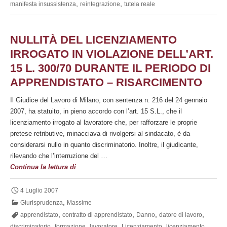
,
,
manifesta insussistenza
reintegrazione
tutela reale
strumento
alternativo
al
NULLITÀ DEL LICENZIAMENTO
contratto
IRROGATO IN VIOLAZIONE DELL’ART.
a
termine?
15 L. 300/70 DURANTE IL PERIODO DI
APPRENDISTATO – RISARCIMENTO
Il Giudice del Lavoro di Milano, con sentenza n. 216 del 24 gennaio
2007, ha statuito, in pieno accordo con l’art. 15 S.L., che il
licenziamento irrogato al lavoratore che, per rafforzare le proprie
pretese retributive, minacciava di rivolgersi al sindacato, è da
considerarsi nullo in quanto discriminatorio. Inoltre, il giudicante,
rilevando che l’interruzione del …
Nullità
Continua la lettura di
del
licenziamento
4 Luglio 2007
irrogato
,
Giurisprudenza
Massime
in
,
,
,
,
apprendistato
contratto di apprendistato
Danno
datore di lavoro
violazione
,
,
,
,
discriminatorio
formazione
lavoratore
Licenziamento
licenziamento