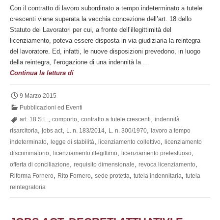
Con il contratto di lavoro subordinato a tempo indeterminato a tutele
crescenti viene superata la vecchia concezione dell’art. 18 dello
Statuto dei Lavoratori per cui, a fronte dell’illegittimità del
licenziamento, poteva essere disposta in via giudiziaria la reintegra
del lavoratore. Ed, infatti, le nuove disposizioni prevedono, in luogo
della reintegra, l’erogazione di una indennità la …
Il
Continua la lettura di
contratto
di
9 Marzo 2015
lavoro
Pubblicazioni ed Eventi
a
,
,
,
art. 18 S.L.
comporto
contratto a tutele crescenti
indennità
tempo
,
,
,
,
risarcitoria
jobs act
L. n. 183/2014
L. n. 300/1970
lavoro a tempo
indeterminato
,
,
,
indeterminato
legge di stabilità
licenziamento collettivo
licenziamento
a
,
,
,
discriminatorio
licenziamento illegittimo
licenziamento pretestuoso
tutele
,
,
,
offerta di conciliazione
requisito dimensionale
revoca licenziamento
crescenti
,
,
,
,
Riforma Fornero
Rito Fornero
sede protetta
tutela indennitaria
tutela
reintegratoria