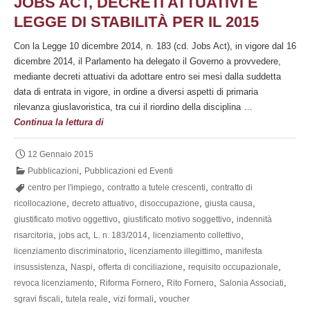
JOBS ACT, DECRETI ATTUATIVI E
LEGGE DI STABILITÀ PER IL 2015
Con la Legge 10 dicembre 2014, n. 183 (cd. Jobs Act), in vigore dal 16
dicembre 2014, il Parlamento ha delegato il Governo a provvedere,
mediante decreti attuativi da adottare entro sei mesi dalla suddetta
data di entrata in vigore, in ordine a diversi aspetti di primaria
rilevanza giuslavoristica, tra cui il riordino della disciplina …
Jobs
Continua la lettura di
act,
decreti
12 Gennaio 2015
attuativi
,
Pubblicazioni
Pubblicazioni ed Eventi
e
,
,
centro per l'impiego
contratto a tutele crescenti
contratto di
Legge
,
,
,
,
ricollocazione
decreto attuativo
disoccupazione
giusta causa
di
,
,
giustificato motivo oggettivo
giustificato motivo soggettivo
indennità
Stabilità
,
,
,
,
risarcitoria
jobs act
L. n. 183/2014
licenziamento collettivo
per
,
,
licenziamento discriminatorio
licenziamento illegittimo
manifesta
il
,
,
,
,
insussistenza
Naspi
offerta di conciliazione
requisito occupazionale
2015
,
,
,
,
revoca licenziamento
Riforma Fornero
Rito Fornero
Salonia Associati
,
,
,
sgravi fiscali
tutela reale
vizi formali
voucher