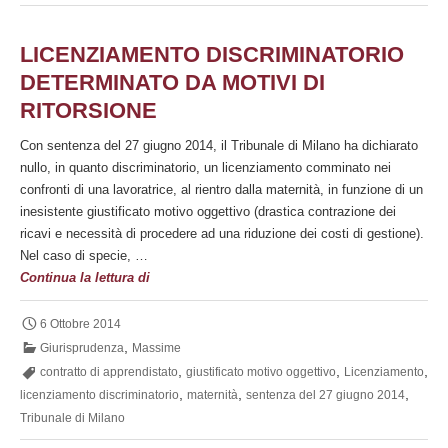
LICENZIAMENTO DISCRIMINATORIO
DETERMINATO DA MOTIVI DI
RITORSIONE
Con sentenza del 27 giugno 2014, il Tribunale di Milano ha dichiarato
nullo, in quanto discriminatorio, un licenziamento comminato nei
confronti di una lavoratrice, al rientro dalla maternità, in funzione di un
inesistente giustificato motivo oggettivo (drastica contrazione dei
ricavi e necessità di procedere ad una riduzione dei costi di gestione).
Nel caso di specie, …
Licenziamento
Continua la lettura di
discriminatorio
determinato
6 Ottobre 2014
da
,
Giurisprudenza
Massime
motivi
,
,
,
contratto di apprendistato
giustificato motivo oggettivo
Licenziamento
di
,
,
,
licenziamento discriminatorio
maternità
sentenza del 27 giugno 2014
ritorsione
Tribunale di Milano