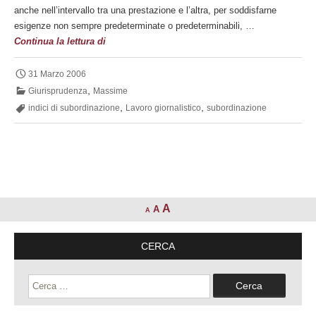
anche nell’intervallo tra una prestazione e l’altra, per soddisfarne
esigenze non sempre predeterminate o predeterminabili, …
Lavoro
Continua la lettura di
giornalistico:
gli
31 Marzo 2006
indici
,
Giurisprudenza
Massime
della
,
,
indici di subordinazione
Lavoro giornalistico
subordinazione
subordinazione
A
A
A
CERCA
Ricerca
per: