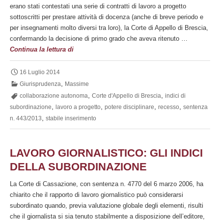
erano stati contestati una serie di contratti di lavoro a progetto
sottoscritti per prestare attività di docenza (anche di breve periodo e
per insegnamenti molto diversi tra loro), la Corte di Appello di Brescia,
confermando la decisione di primo grado che aveva ritenuto …
Rilevanza
Continua la lettura di
dello
stabile
16 Luglio 2014
inserimento
,
Giurisprudenza
Massime
rispetto
,
,
collaborazione autonoma
Corte d'Appello di Brescia
indici di
ad
,
,
,
,
subordinazione
lavoro a progetto
potere disciplinare
recesso
sentenza
un
,
n. 443/2013
stabile inserimento
contratto
di
lavoro
LAVORO GIORNALISTICO: GLI INDICI
a
DELLA SUBORDINAZIONE
progetto
La Corte di Cassazione, con sentenza n. 4770 del 6 marzo 2006, ha
chiarito che il rapporto di lavoro giornalistico può considerarsi
subordinato quando, previa valutazione globale degli elementi, risulti
che il giornalista si sia tenuto stabilmente a disposizione dell’editore,