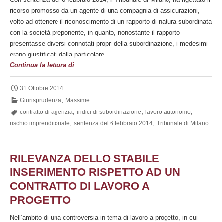
criteri
ricorso promosso da un agente di una compagnia di assicurazioni,
distintivi
volto ad ottenere il riconoscimento di un rapporto di natura subordinata
sussidiari
con la società preponente, in quanto, nonostante il rapporto
presentasse diversi connotati propri della subordinazione, i medesimi
erano giustificati dalla particolare …
Contratto
Continua la lettura di
di
agenzia
31 Ottobre 2014
-
,
Giurisprudenza
Massime
differenze
,
,
,
contratto di agenzia
indici di subordinazione
lavoro autonomo
con
,
,
rischio imprenditoriale
sentenza del 6 febbraio 2014
Tribunale di Milano
il
lavoro
subordinato
RILEVANZA DELLO STABILE
INSERIMENTO RISPETTO AD UN
CONTRATTO DI LAVORO A
PROGETTO
Nell’ambito di una controversia in tema di lavoro a progetto, in cui