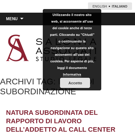
ENGLISH
ITALIANO
Utilizzando il nostro sito
Vai
MENU
web, si acconsente all'uso
al
dei cookie anche di terze
contenuto
parti. Cliccando su "Chiudi"
o continuando la
navigazione su questo sito
acconsenti all'uso dei
cookies. Per saperne di più,
leggi il documento
Informativa
ARCHIVI TAG: INDICI DI
Accetto
SUBORDINAZIONE
NATURA SUBORDINATA DEL
RAPPORTO DI LAVORO
DELL’ADDETTO AL CALL CENTER