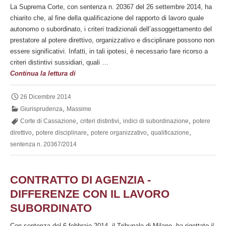
La Suprema Corte, con sentenza n. 20367 del 26 settembre 2014, ha
chiarito che, al fine della qualificazione del rapporto di lavoro quale
autonomo o subordinato, i criteri tradizionali dell’assoggettamento del
prestatore al potere direttivo, organizzativo e disciplinare possono non
essere significativi. Infatti, in tali ipotesi, è necessario fare ricorso a
criteri distintivi sussidiari, quali …
Ai
Continua la lettura di
fini
della
26 Dicembre 2014
qualificazione
,
Giurisprudenza
Massime
del
,
,
,
Corte di Cassazione
criteri distintivi
indici di subordinazione
potere
rapporto
,
,
,
,
direttivo
potere disciplinare
potere organizzativo
qualificazione
come
sentenza n. 20367/2014
autonomo
o
subordinato,
CONTRATTO DI AGENZIA -
possono
DIFFERENZE CON IL LAVORO
essere
SUBORDINATO
utilizzati
anche
Con sentenza del 6 febbraio 2014, il Tribunale di Milano, ha rigettato il