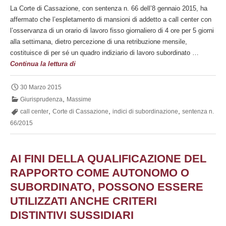
La Corte di Cassazione, con sentenza n. 66 dell’8 gennaio 2015, ha
affermato che l’espletamento di mansioni di addetto a call center con
l’osservanza di un orario di lavoro fisso giornaliero di 4 ore per 5 giorni
alla settimana, dietro percezione di una retribuzione mensile,
costituisce di per sé un quadro indiziario di lavoro subordinato …
Natura
Continua la lettura di
subordinata
del
30 Marzo 2015
rapporto
,
Giurisprudenza
Massime
di
,
,
,
call center
Corte di Cassazione
indici di subordinazione
sentenza n.
lavoro
66/2015
dell’addetto
al
call
AI FINI DELLA QUALIFICAZIONE DEL
center
RAPPORTO COME AUTONOMO O
SUBORDINATO, POSSONO ESSERE
UTILIZZATI ANCHE CRITERI
DISTINTIVI SUSSIDIARI