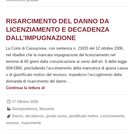
retribuzione globale
luogo
della
reintegrazione
RISARCIMENTO DEL DANNO DA
nel
LICENZIAMENTO E DECADENZA
posto
DALL’IMPUGNAZIONE
di
lavoro
La Corte di Cassazione, con sentenza n. 21833 del 12 ottobre 2006,
può
nel ribadire che la mancata impugnazione del licenziamento nel
essere
termine di 60 giorni dalla comunicazione ai sensi dell’art. 6 della legge
esercitata
604/1966, precludendo l’accertamento della mancanza di giusta causa
anche
o di giustificato motivo del recesso, impedisce l’accoglimento della
prima
domanda di risarcimento del danno …
del
Risarcimento
Continua la lettura di
deposito
del
della
danno
27 Ottobre 2006
sentenza
da
,
Giurisprudenza
Massime
che
licenziamento
,
,
dispone
,
,
,
Danno
decadenza
giusta causa
giustificato motivo
Licenziamento
e
l’annullamento
,
recesso
risarcimento
decadenza
del
dall’impugnazione