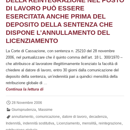
DELLA REINTEGRAZIONE NEL POSTO
della
DI LAVORO PUÒ ESSERE
vertenza
ESERCITATA ANCHE PRIMA DEL
affidata
DEPOSITO DELLA SENTENZA CHE
dal
lavoratore
DISPONE L’ANNULLAMENTO DEL
LICENZIAMENTO
La Corte di Cassazione, con sentenza n. 25210 del 28 novembre
2006, nel puntualizzare che il quinto comma dell’art. 18 L. 300/1970 –
che attribuisce al lavoratore illegittimamente licenziato la facoltà di
chiedere al datore di lavoro, entro 30 giorni dalla comunicazione del
deposito della sentenza, un’indennità pari a quindici mensilità della
retribuzione globale di …
L’opzione
Continua la lettura di
per
l’indennità
28 Novembre 2006
di
,
Giurisprudenza
Massime
quindici
,
,
,
,
annullamento
comunicazione
datore di lavoro
decadenza
mensilità
,
,
,
,
,
Indennità
indennità sostitutiva
Licenziamento
mensilità
reintegrazione
in