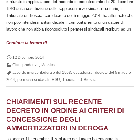
maturato in applicazione dell’accordo interconfederale del 20 dicembre
1993 sulla costituzione delle rappresentanze sindacali unitarie, il
Tribunale di Brescia, con decreto del 5 maggio 2014, ha affermato che
non può intendersi antisindacale il comportamento di un datore di
lavoro che non abbia riconosciuto i permessi sindacali retribuiti ad un
…
Decadenza
Continua la lettura di
del
componente
12 Dicembre 2014
delle
,
Giurisprudenza
Massime
RSU
,
,
accordo interconfederale del 1993
decadenza
decreto del 5 maggio
in
,
,
,
2014
permessi sindacali
RSU
Tribunale di Brescia
caso
di
cambiamento
CHIARIMENTI SUL RECENTE
di
DECRETO IN ORDINE AI CRITERI DI
O.S.
CONCESSIONE DEGLI
AMMORTIZZATORI IN DEROGA
Lo scorso 11 settembre, il Ministero del Lavoro ha emanato la