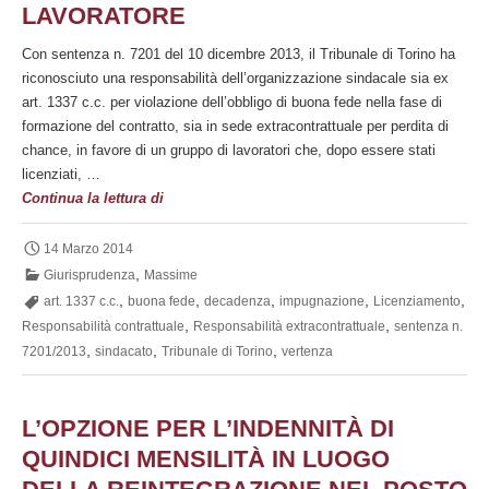
LAVORATORE
Con sentenza n. 7201 del 10 dicembre 2013, il Tribunale di Torino ha
riconosciuto una responsabilità dell’organizzazione sindacale sia ex
art. 1337 c.c. per violazione dell’obbligo di buona fede nella fase di
formazione del contratto, sia in sede extracontrattuale per perdita di
chance, in favore di un gruppo di lavoratori che, dopo essere stati
licenziati, …
Responsabilità
Continua la lettura di
contrattuale
e
14 Marzo 2014
extracontrattuale
,
Giurisprudenza
Massime
dell’organizzazione
,
,
,
,
,
art. 1337 c.c.
buona fede
decadenza
impugnazione
Licenziamento
sindacale
,
,
Responsabilità contrattuale
Responsabilità extracontrattuale
sentenza n.
per
,
,
,
7201/2013
sindacato
Tribunale di Torino
vertenza
colpevole
ritardo
o
L’OPZIONE PER L’INDENNITÀ DI
omissione
QUINDICI MENSILITÀ IN LUOGO
nella
gestione