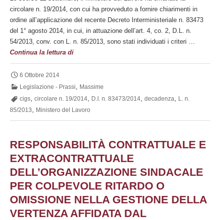
circolare n. 19/2014, con cui ha provveduto a fornire chiarimenti in
ordine all’applicazione del recente Decreto Interministeriale n. 83473
del 1° agosto 2014, in cui, in attuazione dell’art. 4, co. 2, D.L. n.
54/2013, conv. con L. n. 85/2013, sono stati individuati i criteri …
Chiarimenti
Continua la lettura di
sul
recente
6 Ottobre 2014
decreto
,
Legislazione - Prassi
Massime
in
,
,
,
,
cigs
circolare n. 19/2014
D.I. n. 83473/2014
decadenza
L. n.
ordine
,
85/2013
Ministero del Lavoro
ai
criteri
di
RESPONSABILITÀ CONTRATTUALE E
concessione
EXTRACONTRATTUALE
degli
DELL’ORGANIZZAZIONE SINDACALE
ammortizzatori
in
PER COLPEVOLE RITARDO O
deroga
OMISSIONE NELLA GESTIONE DELLA
VERTENZA AFFIDATA DAL