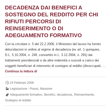
reddito:
DECADENZA DAI BENEFICI A
recenti
SOSTEGNO DEL REDDITO PER CHI
chiarimenti
RIFIUTI PERCORSI DI
del
Ministero
REINSERIMENTO O DI
del
ADEGUAMENTO FORMATIVO
Lavoro
e
Con la circolare n. 5 del 22.2.2006, il Ministero del lavoro ha fornito
delle
delucidazioni in ordine al regime di decadenza (ex art. 1 quinquies,
Politiche
D.L. 5.10.2004, n. 249, convertito in L. 3.12.2004, n. 291) dai
Sociali
trattamenti previdenziali e da altre indennità o sussidi a carico dei
soggetti beneficiari di intervento di sostegno al reddito (disoccupati, …
Decadenza
Continua la lettura di
dai
benefici
24 Febbraio 2006
a
,
Legislazione - Prassi
Massime
sostegno
,
,
,
,
Adeguamento formativo
Benefici
decadenza
Reinserimento
del
Sostegno al reddito
reddito
per