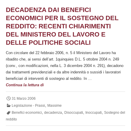
licenziamento
DECADENZA DAI BENEFICI
ECONOMICI PER IL SOSTEGNO DEL
REDDITO: RECENTI CHIARIMENTI
DEL MINISTERO DEL LAVORO E
DELLE POLITICHE SOCIALI
Con circolare del 22 febbraio 2006, n. 5 il Ministero del Lavoro ha
ribadito che, ai sensi dell’art. 1quinquies D.L. 5 ottobre 2004 n. 249
(conv., con modificazioni, nella L. 3 dicembre 2004 n. 291), decadono
dai trattamenti previdenziali e da altre indennità o sussidi i lavoratori
beneficiari di interventi di sostegno al reddito. In …
Decadenza
Continua la lettura di
dai
benefici
31 Marzo 2006
economici
,
Legislazione - Prassi
Massime
per
,
,
,
,
Benefici economici
decadenza
Disoccupati
Inoccupati
Sostegno del
il
reddito
sostegno
del