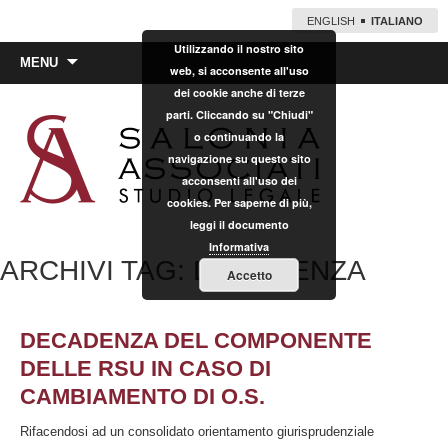
ENGLISH
ITALIANO
Utilizzando il nostro sito
Vai
MENU
web, si acconsente all'uso
al
dei cookie anche di terze
contenuto
parti. Cliccando su "Chiudi"
o continuando la
navigazione su questo sito
acconsenti all'uso dei
cookies. Per saperne di più,
leggi il documento
Informativa
ARCHIVI TAG: DECADENZA
Accetto
DECADENZA DEL COMPONENTE
DELLE RSU IN CASO DI
CAMBIAMENTO DI O.S.
Rifacendosi ad un consolidato orientamento giurisprudenziale