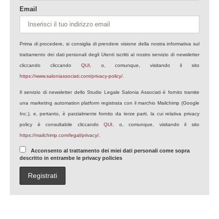
Email
Prima di procedere, si consiglia di prendere visione della nostra informativa sul
trattamento dei dati personali degli Utenti iscritti al nostro servizio di newsletter
cliccando cliccando
QUI
, o, comunque, visitando il sito
https://www.saloniassociati.com/privacy-policy/
.
Il servizio di newsletter dello Studio Legale Salonia Associati è fornito tramite
una marketing automation platform registrata con il marchio Mailchimp (Google
Inc.), e, pertanto, è parzialmente fornito da terze parti, la cui relativa privacy
policy è consultabile cliccando
QUI
, o, comunque, visitando il sito
https://mailchimp.com/legal/privacy/
.
Acconsento al trattamento dei miei dati personali come sopra
descritto in entrambe le privacy policies