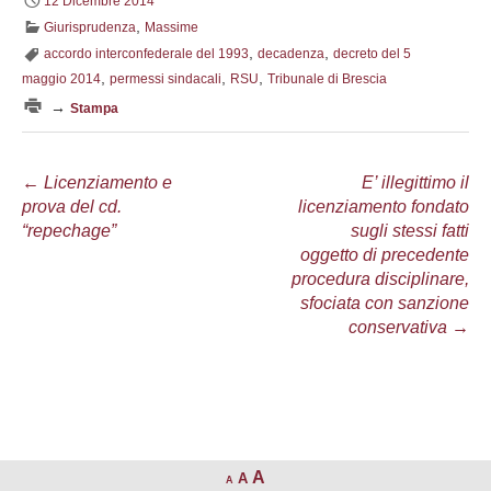
12 Dicembre 2014
,
Giurisprudenza
Massime
,
,
accordo interconfederale del 1993
decadenza
decreto del 5
,
,
,
maggio 2014
permessi sindacali
RSU
Tribunale di Brescia
→
Stampa
Navigazione
←
Licenziamento e
E’ illegittimo il
prova del cd.
licenziamento fondato
articolo
“repechage”
sugli stessi fatti
oggetto di precedente
procedura disciplinare,
sfociata con sanzione
conservativa
→
A
A
A