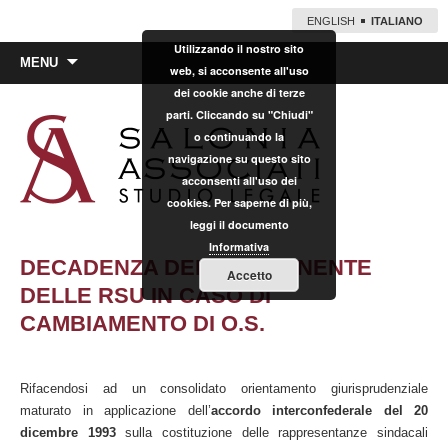
ENGLISH
ITALIANO
Utilizzando il nostro sito
Vai
MENU
web, si acconsente all'uso
al
dei cookie anche di terze
contenuto
parti. Cliccando su "Chiudi"
o continuando la
navigazione su questo sito
acconsenti all'uso dei
cookies. Per saperne di più,
leggi il documento
Informativa
DECADENZA DEL COMPONENTE
Accetto
DELLE RSU IN CASO DI
CAMBIAMENTO DI O.S.
Rifacendosi ad un consolidato orientamento giurisprudenziale
maturato in applicazione dell’
accordo interconfederale del 20
dicembre 1993
sulla costituzione delle rappresentanze sindacali