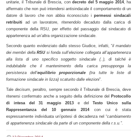
unitarie, il Tribunale di Brescia, con
decreto del 5 maggio 2014
, ha
affermato che non può intendersi antisindacale il comportamento di un
datore di lavoro che non abbia riconosciuto i
permessi sindacali
retribuiti
ad un lavoratore, ritenendolo decaduto dalla carica di
componente della RSU, per effetto del passaggio dal sindacato di
appartenenza ad un’altra organizzazione sindacale.
Secondo quanto evidenziato dallo stesso Giudice, infatti, “
il mandato
dei membri della
RSU
si fonda sull’elezione collegata all’appartenenza
alla lista di uno specifico soggetto sindacale (..), di talché è
indubitabile che il mantenimento della carica presupponga la
persistenza dell’
equilibrio proporzionale
(tra tutte le liste di
formazione sindacale in lizza) scaturito dalle elezioni
”.
Tale
decisum
, peraltro, sempre secondo il Tribunale di Brescia, deve
ritenersi confermato anche a seguito della definizione del
Protocollo
di intesa del 31 maggio 2013
e del
Testo Unico sulla
Rappresentanza del 10 gennaio 2014
con cui è stata
espressamente individuata un’ipotesi di decadenza nel “
cambiamento
di appartenenza sindacale da parte di un componente della r.s.u.”
.