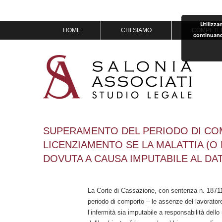
Utilizza
Vai
HOME
CHI SIAMO
COMPETE
continuand
al
contenuto
MISSION & VISION
IL TEAM
OF COUNSEL
PREMI
SUPERAMENTO DEL PERIODO DI COM
LICENZIAMENTO SE LA MALATTIA (O
DOVUTA A CAUSA IMPUTABILE AL DA
La Corte di Cassazione, con sentenza n. 18711 
periodo di comporto – le assenze del lavoratore
l’infermità sia imputabile a responsabilità dell