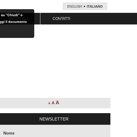
ENGLISH
ITALIANO
o su "Chiudi" o
MATERIALI
CONTATTI
eggi il documento
A
A
A
NEWSLETTER
Nome