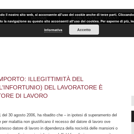
ndo il nostro sito web, si acconsente all'uso dei cookie anche di terze parti. Cliccand
NZE
MASSIME
PUBBLICAZIONI ED EVENTI
o la navigazione su questo sito acconsenti all'uso dei cookies. Per saperne di più, l
Accetto
Informativa
PORTO: ILLEGITTIMITÀ DEL
 L’INFORTUNIO) DEL LAVORATORE È
TORE DI LAVORO
del 30 agosto 2006, ha ribadito che – in ipotesi di superamento del
 per malattia non giustificano il recesso del datore di lavoro ove
o stesso datore di lavoro in dipendenza della nocività delle mansioni o