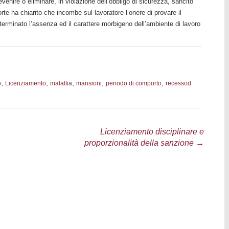
enire o eliminare, in violazione dell’obbligo di sicurezza, sancito
orte ha chiarito che incombe sul lavoratore l’onere di provare il
erminato l’assenza ed il carattere morbigeno dell’ambiente di lavoro
,
,
,
,
,
o
Licenziamento
malattia
mansioni
periodo di comporto
recessod
Licenziamento disciplinare e
proporzionalità della sanzione
→