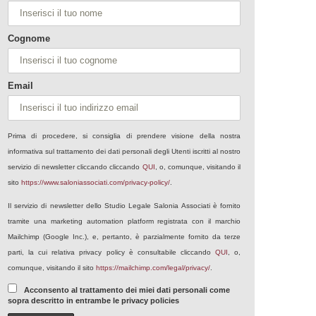
Cognome
Email
Prima di procedere, si consiglia di prendere visione della nostra
informativa sul trattamento dei dati personali degli Utenti iscritti al nostro
servizio di newsletter cliccando cliccando
QUI
, o, comunque, visitando il
sito
https://www.saloniassociati.com/privacy-policy/
.
Il servizio di newsletter dello Studio Legale Salonia Associati è fornito
tramite una marketing automation platform registrata con il marchio
Mailchimp (Google Inc.), e, pertanto, è parzialmente fornito da terze
parti, la cui relativa privacy policy è consultabile cliccando
QUI
, o,
comunque, visitando il sito
https://mailchimp.com/legal/privacy/
.
Acconsento al trattamento dei miei dati personali come
sopra descritto in entrambe le privacy policies