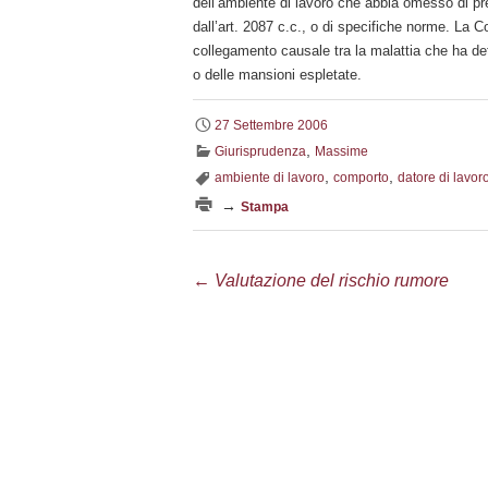
dell’ambiente di lavoro che abbia omesso di prev
dall’art. 2087 c.c., o di specifiche norme. La C
collegamento causale tra la malattia che ha det
o delle mansioni espletate.
27 Settembre 2006
,
Giurisprudenza
Massime
,
,
ambiente di lavoro
comporto
datore di lavor
→
Stampa
Navigazione
←
Valutazione del rischio rumore
articolo