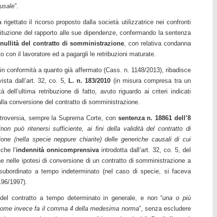
ausale
”.
igettato il ricorso proposto dalla società utilizzatrice nei confronti
ostituzione del rapporto alle sue dipendenze, confermando la sentenza
nullità del contratto di somministrazione
, con relativa condanna
rto con il lavoratore ed a pagargli le retribuzioni maturate.
 in conformità a quanto già affermato (Cass. n. 1148/2013), ribadisce
ista dall’art. 32, co. 5,
L. n. 183/2010
(in misura compresa tra un
ll’ultima retribuzione di fatto, avuto riguardo ai criteri indicati
 alla conversione del contratto di somministrazione.
ontroversia, sempre la Suprema Corte, con
sentenza n. 18861 dell’8
“
non può ritenersi sufficiente, ai fini della validità del contratto di
one (nella specie neppure chiarite) delle generiche causali di cui
 che l’
indennità onnicomprensiva
introdotta dall’art. 32, co. 5, del
 nelle ipotesi di conversione di un contratto di somministrazione a
subordinato a tempo indeterminato (nel caso di specie, si faceva
 196/1997).
uto del contratto a tempo determinato in generale, e non “
una o più
, come invece fa il comma 4 della medesima norma
”, senza escludere