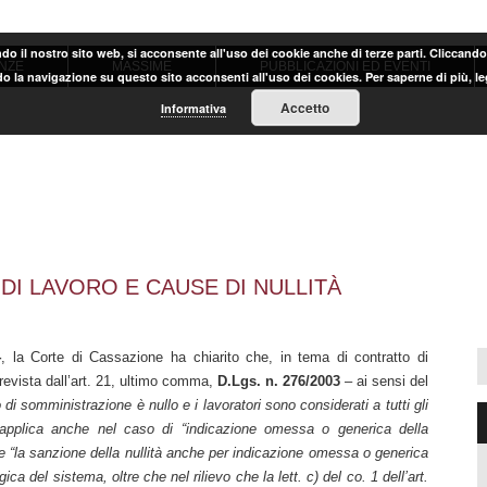
ndo il nostro sito web, si acconsente all'uso dei cookie anche di terze parti. Cliccand
NZE
MASSIME
PUBBLICAZIONI ED EVENTI
o la navigazione su questo sito acconsenti all'uso dei cookies. Per saperne di più, l
Accetto
Informativa
I LAVORO E CAUSE DI NULLITÀ
4
, la Corte di Cassazione ha chiarito che, in tema di contratto di
 prevista dall’art. 21, ultimo comma,
D.Lgs. n. 276/2003
– ai sensi del
 di somministrazione è nullo e i lavoratori sono considerati a tutti gli
 si applica anche nel caso di “indicazione omessa o generica della
me “la sanzione della nullità anche per indicazione omessa o generica
ca del sistema, oltre che nel rilievo che la lett. c) del co. 1 dell’art.