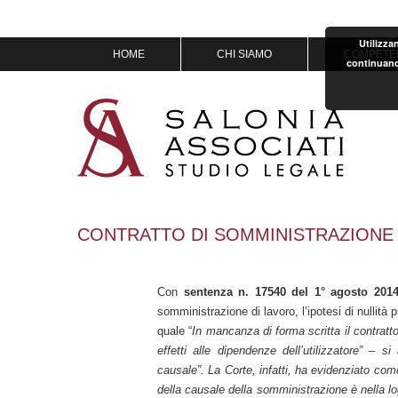
Utilizza
Vai
HOME
CHI SIAMO
COMPETE
continuand
al
contenuto
MISSION & VISION
IL TEAM
OF COUNSEL
PREMI
CONTRATTO DI SOMMINISTRAZIONE D
Con
sentenza n. 17540 del 1° agosto 201
somministrazione di lavoro, l’ipotesi di nullità
quale “
In mancanza di forma scritta il contratto
effetti alle dipendenze dell’utilizzatore” –
causale”. La Corte, infatti, ha evidenziato co
della causale della somministrazione è nella logi