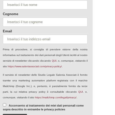
Cognome
Email
Prima di procedere, si consiglia di prendere visione della nostra
informativa sul trattamento dei dati personali degli Utenti iscritti al nostro
servizio di newsletter cliccando cliccando
QUI
, o, comunque, visitando il
sito
https://www.saloniassociati.com/privacy-policy/
.
Il servizio di newsletter dello Studio Legale Salonia Associati è fornito
tramite una marketing automation platform registrata con il marchio
Mailchimp (Google Inc.), e, pertanto, è parzialmente fornito da terze
parti, la cui relativa privacy policy è consultabile cliccando
QUI
, o,
comunque, visitando il sito
https://mailchimp.com/legal/privacy/
.
Acconsento al trattamento dei miei dati personali come
sopra descritto in entrambe le privacy policies