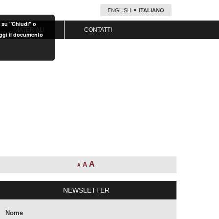
ENGLISH
ITALIANO
o su "Chiudi" o
MATERIALI
CONTATTI
eggi il documento
A
A
A
NEWSLETTER
Nome