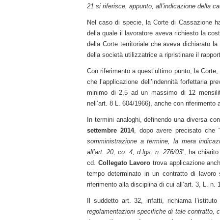
21 si riferisce, appunto, all’indicazione della c
Nel caso di specie, la Corte di Cassazione ha r
della quale il lavoratore aveva richiesto la c
della Corte territoriale che aveva dichiarato la
della società utilizzatrice a ripristinare il rappo
Con riferimento a quest’ultimo punto, la Corte,
che l’applicazione dell’indennità forfettaria prev
minimo di 2,5 ad un massimo di 12 mensilità de
nell’art. 8 L. 604/1966), anche con riferimento
In termini analoghi, definendo una diversa c
settembre 2014
, dopo avere precisato che 
somministrazione a termine, la mera indicazi
all’art. 20, co. 4, d.lgs. n. 276/03
”, ha chiarito
cd.
Collegato Lavoro
trova applicazione anche
tempo determinato in un contratto di lavoro 
riferimento alla disciplina di cui all’art. 3, L. n.
Il suddetto art. 32, infatti, richiama l’istit
regolamentazioni specifiche di tale contratto