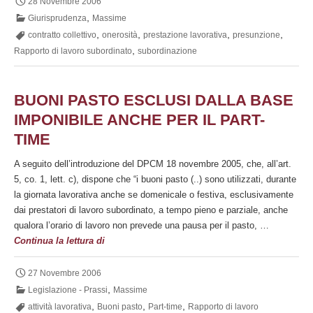
28 Novembre 2006
della
,
Giurisprudenza
Massime
prestazione
,
,
,
,
contratto collettivo
onerosità
prestazione lavorativa
presunzione
lavorativa
,
Rapporto di lavoro subordinato
subordinazione
BUONI PASTO ESCLUSI DALLA BASE
IMPONIBILE ANCHE PER IL PART-
TIME
A seguito dell’introduzione del DPCM 18 novembre 2005, che, all’art.
5, co. 1, lett. c), dispone che “i buoni pasto (..) sono utilizzati, durante
la giornata lavorativa anche se domenicale o festiva, esclusivamente
dai prestatori di lavoro subordinato, a tempo pieno e parziale, anche
qualora l’orario di lavoro non prevede una pausa per il pasto, …
Buoni
Continua la lettura di
pasto
esclusi
27 Novembre 2006
dalla
,
Legislazione - Prassi
Massime
base
,
,
,
attività lavorativa
Buoni pasto
Part-time
Rapporto di lavoro