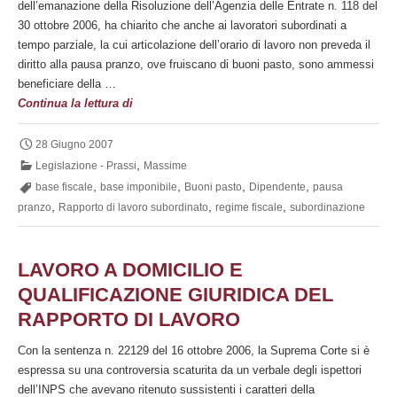
dell’emanazione della Risoluzione dell’Agenzia delle Entrate n. 118 del
30 ottobre 2006, ha chiarito che anche ai lavoratori subordinati a
tempo parziale, la cui articolazione dell’orario di lavoro non preveda il
diritto alla pausa pranzo, ove fruiscano di buoni pasto, sono ammessi
beneficiare della …
Regime
Continua la lettura di
fiscale
applicabile
28 Giugno 2007
ai
,
Legislazione - Prassi
Massime
buoni
,
,
,
,
base fiscale
base imponibile
Buoni pasto
Dipendente
pausa
pasto
,
,
,
pranzo
Rapporto di lavoro subordinato
regime fiscale
subordinazione
corrisposti
ai
dipendenti
LAVORO A DOMICILIO E
part-
QUALIFICAZIONE GIURIDICA DEL
time
RAPPORTO DI LAVORO
non
aventi
Con la sentenza n. 22129 del 16 ottobre 2006, la Suprema Corte si è
diritto
espressa su una controversia scaturita da un verbale degli ispettori
alla
dell’INPS che avevano ritenuto sussistenti i caratteri della
pausa