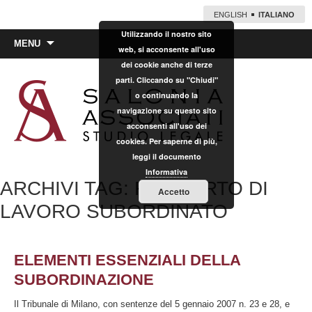
ENGLISH
ITALIANO
Utilizzando il nostro sito
Vai
MENU
web, si acconsente all'uso
al
dei cookie anche di terze
contenuto
parti. Cliccando su "Chiudi"
o continuando la
navigazione su questo sito
acconsenti all'uso dei
cookies. Per saperne di più,
leggi il documento
Informativa
ARCHIVI TAG: RAPPORTO DI
Accetto
LAVORO SUBORDINATO
ELEMENTI ESSENZIALI DELLA
SUBORDINAZIONE
Il Tribunale di Milano, con sentenze del 5 gennaio 2007 n. 23 e 28, e