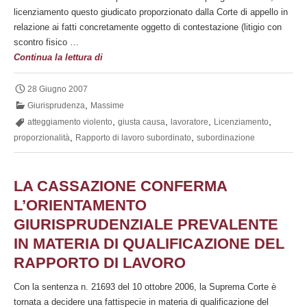
licenziamento questo giudicato proporzionato dalla Corte di appello in
relazione ai fatti concretamente oggetto di contestazione (litigio con
scontro fisico …
Nuova
Continua la lettura di
pronuncia
in
28 Giugno 2007
materia
,
Giurisprudenza
Massime
di
,
,
,
,
atteggiamento violento
giusta causa
lavoratore
Licenziamento
proporzionalità
,
,
proporzionalità
Rapporto di lavoro subordinato
subordinazione
del
licenziamento
per
LA CASSAZIONE CONFERMA
giusta
L’ORIENTAMENTO
causa
GIURISPRUDENZIALE PREVALENTE
IN MATERIA DI QUALIFICAZIONE DEL
RAPPORTO DI LAVORO
Con la sentenza n. 21693 del 10 ottobre 2006, la Suprema Corte è
tornata a decidere una fattispecie in materia di qualificazione del