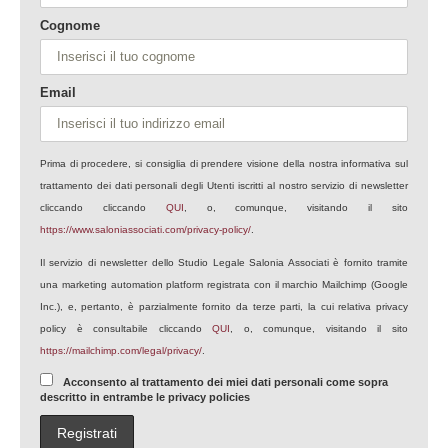
Cognome
Email
Prima di procedere, si consiglia di prendere visione della nostra informativa sul
trattamento dei dati personali degli Utenti iscritti al nostro servizio di newsletter
cliccando cliccando
QUI
, o, comunque, visitando il sito
https://www.saloniassociati.com/privacy-policy/
.
Il servizio di newsletter dello Studio Legale Salonia Associati è fornito tramite
una marketing automation platform registrata con il marchio Mailchimp (Google
Inc.), e, pertanto, è parzialmente fornito da terze parti, la cui relativa privacy
policy è consultabile cliccando
QUI
, o, comunque, visitando il sito
https://mailchimp.com/legal/privacy/
.
Acconsento al trattamento dei miei dati personali come sopra
descritto in entrambe le privacy policies