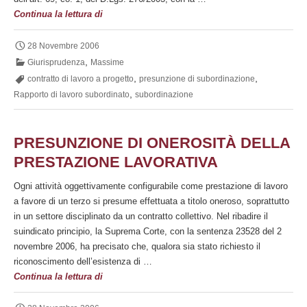
Contratto
Continua la lettura di
di
lavoro
28 Novembre 2006
a
,
Giurisprudenza
Massime
progetto
,
,
contratto di lavoro a progetto
presunzione di subordinazione
e
,
Rapporto di lavoro subordinato
subordinazione
presunzione
di
subordinazione
PRESUNZIONE DI ONEROSITÀ DELLA
PRESTAZIONE LAVORATIVA
Ogni attività oggettivamente configurabile come prestazione di lavoro
a favore di un terzo si presume effettuata a titolo oneroso, soprattutto
in un settore disciplinato da un contratto collettivo. Nel ribadire il
suindicato principio, la Suprema Corte, con la sentenza 23528 del 2
novembre 2006, ha precisato che, qualora sia stato richiesto il
riconoscimento dell’esistenza di …
Presunzione
Continua la lettura di
di
onerosità