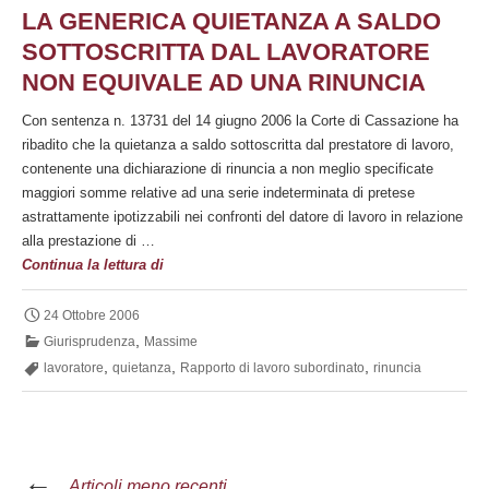
LA GENERICA QUIETANZA A SALDO
SOTTOSCRITTA DAL LAVORATORE
NON EQUIVALE AD UNA RINUNCIA
Con sentenza n. 13731 del 14 giugno 2006 la Corte di Cassazione ha
ribadito che la quietanza a saldo sottoscritta dal prestatore di lavoro,
contenente una dichiarazione di rinuncia a non meglio specificate
maggiori somme relative ad una serie indeterminata di pretese
astrattamente ipotizzabili nei confronti del datore di lavoro in relazione
alla prestazione di …
La
Continua la lettura di
generica
quietanza
24 Ottobre 2006
a
,
Giurisprudenza
Massime
saldo
,
,
,
lavoratore
quietanza
Rapporto di lavoro subordinato
rinuncia
sottoscritta
dal
lavoratore
non
Navigazione
←
equivale
Articoli meno recenti