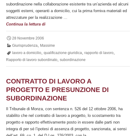
subordinazione nella collaborazione esistente tra un’azienda ed alcuni
pranzo.
soggetti esterni, operanti a domicilio, cui la prima forniva materiali ed
attrezzature per la realizzazione …
Lavoro
Continua la lettura di
a
domicilio
28 Novembre 2006
e
,
Giurisprudenza
Massime
qualificazione
,
,
,
lavoro a domicilio
qualificazione giuridica
rapporto di lavoro
giuridica
,
Rapporto di lavoro subordinato
subordinazione
del
rapporto
di
CONTRATTO DI LAVORO A
lavoro
PROGETTO E PRESUNZIONE DI
SUBORDINAZIONE
Il Tribunale di Monza, con sentenza n. 526 del 12 ottobre 2006, ha
stabilito che nel contratto di lavoro a progetto, lo scostamento tra
progetto e rapporto effettivamente posto in essere dalle parti non
integra di per sé l’ipotesi di assenza di progetto, sanzionata, ai sensi
dell’art. 69, co. 1, del D.Lgs. 276/2003, con la …