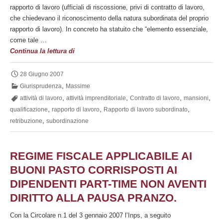
rapporto di lavoro (ufficiali di riscossione, privi di contratto di lavoro,
che chiedevano il riconoscimento della natura subordinata del proprio
rapporto di lavoro). In concreto ha statuito che “elemento essenziale,
come tale …
La
Continua la lettura di
Cassazione
conferma
28 Giugno 2007
l’orientamento
,
Giurisprudenza
Massime
giurisprudenziale
,
,
,
,
attività di lavoro
attività imprenditoriale
Contratto di lavoro
mansioni
prevalente
,
,
,
qualificazione
rapporto di lavoro
Rapporto di lavoro subordinato
in
,
retribuzione
subordinazione
materia
di
qualificazione
REGIME FISCALE APPLICABILE AI
del
BUONI PASTO CORRISPOSTI AI
rapporto
DIPENDENTI PART-TIME NON AVENTI
di
lavoro
DIRITTO ALLA PAUSA PRANZO.
Con la Circolare n.1 del 3 gennaio 2007 l’Inps, a seguito