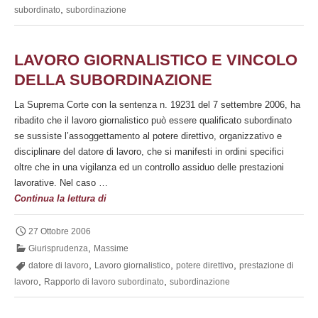
imponibile
,
subordinato
subordinazione
anche
per
il
LAVORO GIORNALISTICO E VINCOLO
part-
DELLA SUBORDINAZIONE
time
La Suprema Corte con la sentenza n. 19231 del 7 settembre 2006, ha
ribadito che il lavoro giornalistico può essere qualificato subordinato
se sussiste l’assoggettamento al potere direttivo, organizzativo e
disciplinare del datore di lavoro, che si manifesti in ordini specifici
oltre che in una vigilanza ed un controllo assiduo delle prestazioni
lavorative. Nel caso …
Lavoro
Continua la lettura di
giornalistico
e
27 Ottobre 2006
vincolo
,
Giurisprudenza
Massime
della
,
,
,
datore di lavoro
Lavoro giornalistico
potere direttivo
prestazione di
subordinazione
,
,
lavoro
Rapporto di lavoro subordinato
subordinazione