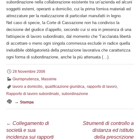
subordinazione nella collaborazione esistente tra un’azienda ed alcuni
soggetti esterni, operanti a domicilio, cui la prima forniva materiali ed
attrezzature per la realizzazione di particolari manufatti in legno.
Nel caso di specie, la Corte di Cassazione non ha condiviso la
decisione del giudice d’appello, secondo cui si era in presenza di una
fattispecie di lavoro subordinato, dal momento che “l’acclarata libertà
di accettare o meno ogni singola commessa esclude in radice quella
ineludibile obbligatorietà della prestazione lavorativa che caratterizza
ogni forma di subordinazione, anche la più attenuata (…).
28 Novembre 2006
,
Giurisprudenza
Massime
,
,
,
lavoro a domicilio
qualificazione giuridica
rapporto di lavoro
,
Rapporto di lavoro subordinato
subordinazione
→
Stampa
Navigazione
←
Collegamento di
Strumenti di controllo a
società e sua
distanza ed istituto
articolo
incidenza sui rapporti
della prescrizione