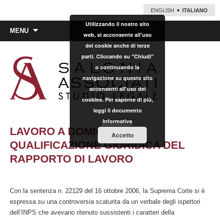
ENGLISH
ITALIANO
Utilizzando il nostro sito
Vai
MENU
web, si acconsente all'uso
al
dei cookie anche di terze
contenuto
parti. Cliccando su "Chiudi"
o continuando la
navigazione su questo sito
acconsenti all'uso dei
cookies. Per saperne di più,
leggi il documento
Informativa
LAVORO A DOMICILIO E
Accetto
QUALIFICAZIONE GIURIDICA DEL
RAPPORTO DI LAVORO
Con la sentenza n. 22129 del 16 ottobre 2006, la Suprema Corte si è
espressa su una controversia scaturita da un verbale degli ispettori
dell’INPS che avevano ritenuto sussistenti i caratteri della