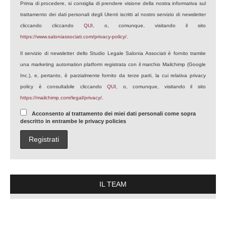
Prima di procedere, si consiglia di prendere visione della nostra informativa sul
trattamento dei dati personali degli Utenti iscritti al nostro servizio di newsletter
cliccando cliccando
QUI
, o, comunque, visitando il sito
https://www.saloniassociati.com/privacy-policy/
.
Il servizio di newsletter dello Studio Legale Salonia Associati è fornito tramite
una marketing automation platform registrata con il marchio Mailchimp (Google
Inc.), e, pertanto, è parzialmente fornito da terze parti, la cui relativa privacy
policy è consultabile cliccando
QUI
, o, comunque, visitando il sito
https://mailchimp.com/legal/privacy/
.
Acconsento al trattamento dei miei dati personali come sopra
descritto in entrambe le privacy policies
IL TEAM