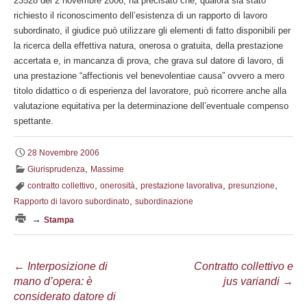
23528 del 2 novembre 2006, ha precisato che, qualora sia stato
richiesto il riconoscimento dell’esistenza di un rapporto di lavoro
subordinato, il giudice può utilizzare gli elementi di fatto disponibili per
la ricerca della effettiva natura, onerosa o gratuita, della prestazione
accertata e, in mancanza di prova, che grava sul datore di lavoro, di
una prestazione “affectionis vel benevolentiae causa” ovvero a mero
titolo didattico o di esperienza del lavoratore, può ricorrere anche alla
valutazione equitativa per la determinazione dell’eventuale compenso
spettante.
28 Novembre 2006
,
Giurisprudenza
Massime
,
,
,
,
contratto collettivo
onerosità
prestazione lavorativa
presunzione
,
Rapporto di lavoro subordinato
subordinazione
→
Stampa
Navigazione
←
Interposizione di
Contratto collettivo e
mano d’opera: è
jus variandi
→
articolo
considerato datore di