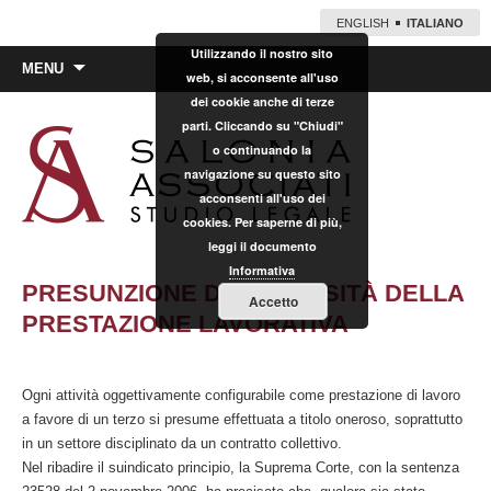
ENGLISH
ITALIANO
Utilizzando il nostro sito
Vai
MENU
web, si acconsente all'uso
al
dei cookie anche di terze
contenuto
parti. Cliccando su "Chiudi"
o continuando la
navigazione su questo sito
acconsenti all'uso dei
cookies. Per saperne di più,
leggi il documento
Informativa
PRESUNZIONE DI ONEROSITÀ DELLA
Accetto
PRESTAZIONE LAVORATIVA
Ogni attività oggettivamente configurabile come prestazione di lavoro
a favore di un terzo si presume effettuata a titolo oneroso, soprattutto
in un settore disciplinato da un contratto collettivo.
Nel ribadire il suindicato principio, la Suprema Corte, con la sentenza