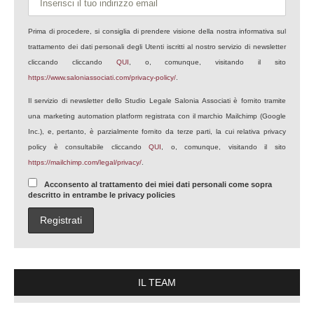
Prima di procedere, si consiglia di prendere visione della nostra informativa sul
trattamento dei dati personali degli Utenti iscritti al nostro servizio di newsletter
cliccando cliccando
QUI
, o, comunque, visitando il sito
https://www.saloniassociati.com/privacy-policy/
.
Il servizio di newsletter dello Studio Legale Salonia Associati è fornito tramite
una marketing automation platform registrata con il marchio Mailchimp (Google
Inc.), e, pertanto, è parzialmente fornito da terze parti, la cui relativa privacy
policy è consultabile cliccando
QUI
, o, comunque, visitando il sito
https://mailchimp.com/legal/privacy/
.
Acconsento al trattamento dei miei dati personali come sopra
descritto in entrambe le privacy policies
IL TEAM