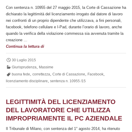
Con sentenza n. 10955 del 27 maggio 2015, la Corte di Cassazione ha
dichiarato la legittimità del licenziamento irrogato dal datore di lavoro
nei confronti di un proprio dipendente che utilizzava, a fini personali,
facebook, telefono cellulare e I-Pad, durante l’orario di lavoro, anche
quando la verifica della violazione commessa sia avvenuta tramite la
creazione …
Legittimo
Continua la lettura di
il
licenziamento
30 Luglio 2015
del
,
Giurisprudenza
Massime
lavoratore
,
,
,
,
buona fede
correttezza
Corte di Cassazione
Facebook
che
,
licenziamento disciplinare
sentenza n. 10955 /15
utilizza
facebook
durante
LEGITTIMITÀ DEL LICENZIAMENTO
l’orario
DEL LAVORATORE CHE UTILIZZA
di
IMPROPRIAMENTE IL PC AZIENDALE
lavoro
Il Tribunale di Milano, con sentenza del 1° agosto 2014, ha ritenuto