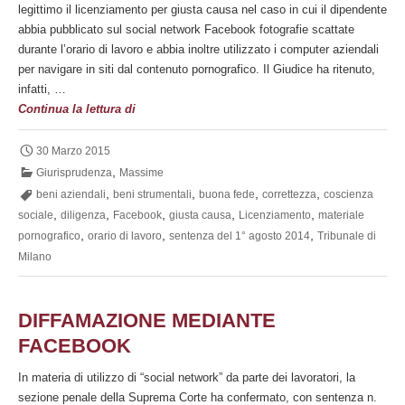
legittimo il licenziamento per giusta causa nel caso in cui il dipendente
abbia pubblicato sul social network Facebook fotografie scattate
durante l’orario di lavoro e abbia inoltre utilizzato i computer aziendali
per navigare in siti dal contenuto pornografico. Il Giudice ha ritenuto,
infatti, …
Legittimità
Continua la lettura di
del
licenziamento
30 Marzo 2015
del
,
Giurisprudenza
Massime
lavoratore
,
,
,
,
beni aziendali
beni strumentali
buona fede
correttezza
coscienza
che
,
,
,
,
,
sociale
diligenza
Facebook
giusta causa
Licenziamento
materiale
utilizza
,
,
,
pornografico
orario di lavoro
sentenza del 1° agosto 2014
Tribunale di
impropriamente
Milano
il
PC
aziendale
DIFFAMAZIONE MEDIANTE
FACEBOOK
In materia di utilizzo di “social network” da parte dei lavoratori, la
sezione penale della Suprema Corte ha confermato, con sentenza n.