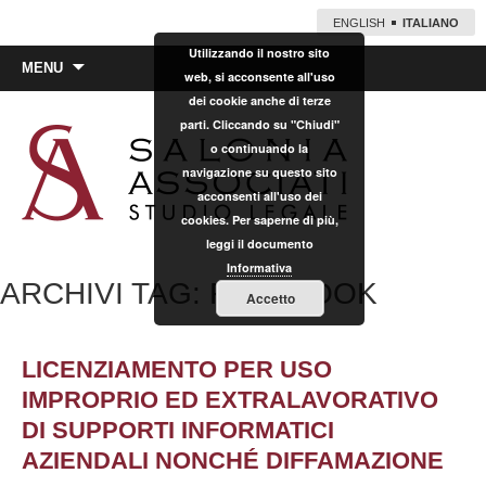
ENGLISH
ITALIANO
Utilizzando il nostro sito
Vai
MENU
web, si acconsente all'uso
al
dei cookie anche di terze
contenuto
parti. Cliccando su "Chiudi"
o continuando la
navigazione su questo sito
acconsenti all'uso dei
cookies. Per saperne di più,
leggi il documento
Informativa
ARCHIVI TAG: FACEBOOK
Accetto
LICENZIAMENTO PER USO
IMPROPRIO ED EXTRALAVORATIVO
DI SUPPORTI INFORMATICI
AZIENDALI NONCHÉ DIFFAMAZIONE