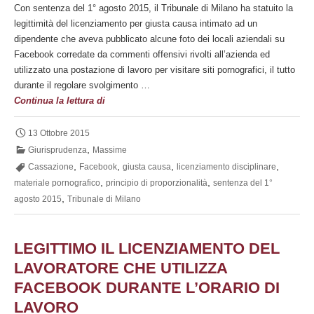
Con sentenza del 1° agosto 2015, il Tribunale di Milano ha statuito la
legittimità del licenziamento per giusta causa intimato ad un
dipendente che aveva pubblicato alcune foto dei locali aziendali su
Facebook corredate da commenti offensivi rivolti all’azienda ed
utilizzato una postazione di lavoro per visitare siti pornografici, il tutto
durante il regolare svolgimento …
Licenziamento
Continua la lettura di
per
uso
13 Ottobre 2015
improprio
,
Giurisprudenza
Massime
ed
,
,
,
,
Cassazione
Facebook
giusta causa
licenziamento disciplinare
extralavorativo
,
,
materiale pornografico
principio di proporzionalità
sentenza del 1°
di
,
agosto 2015
Tribunale di Milano
supporti
informatici
aziendali
LEGITTIMO IL LICENZIAMENTO DEL
nonché
LAVORATORE CHE UTILIZZA
diffamazione
FACEBOOK DURANTE L’ORARIO DI
LAVORO