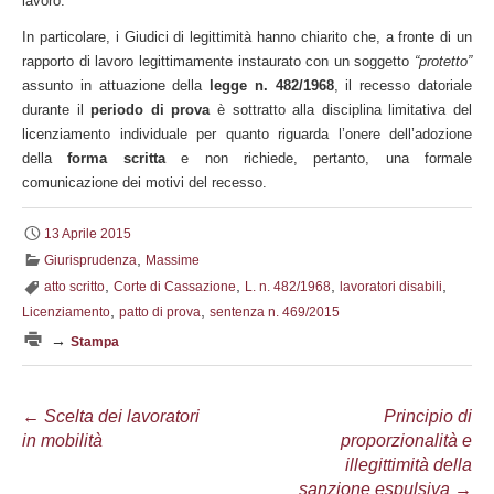
lavoro.
In particolare, i Giudici di legittimità hanno chiarito che, a fronte di un
rapporto di lavoro legittimamente instaurato con un soggetto
“protetto”
assunto in attuazione della
legge n. 482/1968
, il recesso datoriale
durante il
periodo di prova
è sottratto alla disciplina limitativa del
licenziamento individuale per quanto riguarda l’onere dell’adozione
della
forma scritta
e non richiede, pertanto, una formale
comunicazione dei motivi del recesso.
13 Aprile 2015
,
Giurisprudenza
Massime
,
,
,
,
atto scritto
Corte di Cassazione
L. n. 482/1968
lavoratori disabili
,
,
Licenziamento
patto di prova
sentenza n. 469/2015
→
Stampa
Navigazione
←
Scelta dei lavoratori
Principio di
in mobilità
proporzionalità e
articolo
illegittimità della
sanzione espulsiva
→