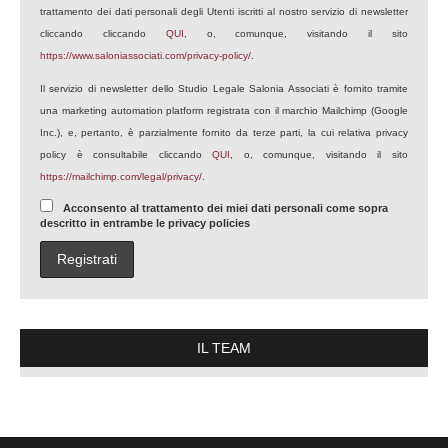
trattamento dei dati personali degli Utenti iscritti al nostro servizio di newsletter
cliccando cliccando
QUI
, o, comunque, visitando il sito
https://www.saloniassociati.com/privacy-policy/
.
Il servizio di newsletter dello Studio Legale Salonia Associati è fornito tramite
una marketing automation platform registrata con il marchio Mailchimp (Google
Inc.), e, pertanto, è parzialmente fornito da terze parti, la cui relativa privacy
policy è consultabile cliccando
QUI
, o, comunque, visitando il sito
https://mailchimp.com/legal/privacy/
.
Acconsento al trattamento dei miei dati personali come sopra
descritto in entrambe le privacy policies
IL TEAM