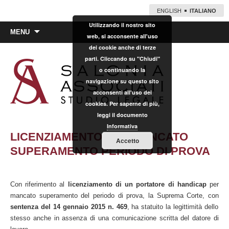
ENGLISH
ITALIANO
Utilizzando il nostro sito
Vai
MENU
web, si acconsente all'uso
al
dei cookie anche di terze
contenuto
parti. Cliccando su "Chiudi"
o continuando la
navigazione su questo sito
acconsenti all'uso dei
cookies. Per saperne di più,
leggi il documento
Informativa
LICENZIAMENTO PER MANCATO
Accetto
SUPERAMENTO PERIODO DI PROVA
Con riferimento al
licenziamento di un portatore di handicap
per
mancato superamento del periodo di prova, la Suprema Corte, con
sentenza del 14 gennaio 2015 n. 469
, ha statuito la legittimità dello
stesso anche in assenza di una comunicazione scritta del datore di