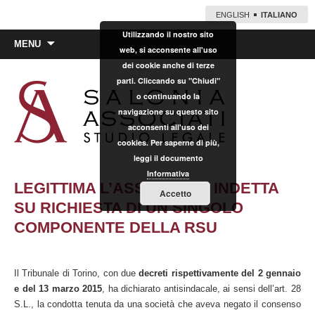
ENGLISH
ITALIANO
Utilizzando il nostro sito
Vai
MENU
web, si acconsente all'uso
al
dei cookie anche di terze
contenuto
parti. Cliccando su "Chiudi"
o continuando la
navigazione su questo sito
acconsenti all'uso dei
cookies. Per saperne di più,
leggi il documento
Informativa
LEGITTIMA L’ASSEMBLEA INDETTA
Accetto
SU RICHIESTA DI UN SINGOLO
COMPONENTE DELLA RSU
Il Tribunale di Torino, con due
decreti rispettivamente del 2 gennaio
e del 13 marzo 2015
, ha dichiarato antisindacale, ai sensi dell’art. 28
S.L., la condotta tenuta da una società che aveva negato il consenso