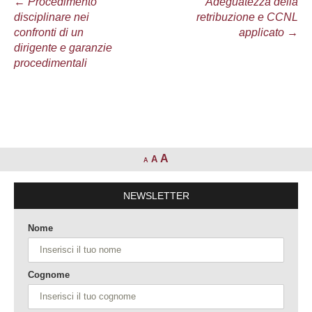
Navigazione
←
Procedimento
Adeguatezza della
disciplinare nei
retribuzione e CCNL
articolo
confronti di un
applicato
→
dirigente e garanzie
procedimentali
A
A
A
NEWSLETTER
Nome
Cognome