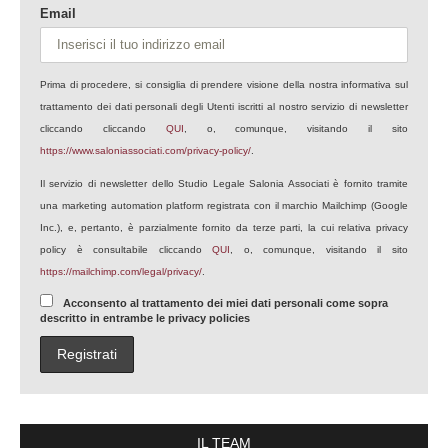
Email
Prima di procedere, si consiglia di prendere visione della nostra informativa sul
trattamento dei dati personali degli Utenti iscritti al nostro servizio di newsletter
cliccando cliccando
QUI
, o, comunque, visitando il sito
https://www.saloniassociati.com/privacy-policy/
.
Il servizio di newsletter dello Studio Legale Salonia Associati è fornito tramite
una marketing automation platform registrata con il marchio Mailchimp (Google
Inc.), e, pertanto, è parzialmente fornito da terze parti, la cui relativa privacy
policy è consultabile cliccando
QUI
, o, comunque, visitando il sito
https://mailchimp.com/legal/privacy/
.
Acconsento al trattamento dei miei dati personali come sopra
descritto in entrambe le privacy policies
IL TEAM