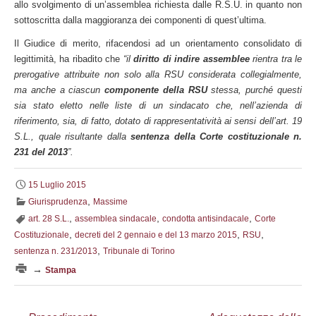
allo svolgimento di un’assemblea richiesta dalle R.S.U. in quanto non
sottoscritta dalla maggioranza dei componenti di quest’ultima.
Il Giudice di merito, rifacendosi ad un orientamento consolidato di
legittimità, ha ribadito che
“il
diritto di indire assemblee
rientra tra le
prerogative attribuite non solo alla RSU considerata collegialmente,
ma anche a ciascun
componente della RSU
stessa, purché questi
sia stato eletto nelle liste di un sindacato che, nell’azienda di
riferimento, sia, di fatto, dotato di rappresentatività ai sensi dell’art. 19
S.L., quale risultante dalla
sentenza della Corte costituzionale n.
231 del 2013
”.
15 Luglio 2015
,
Giurisprudenza
Massime
,
,
,
art. 28 S.L.
assemblea sindacale
condotta antisindacale
Corte
,
,
,
Costituzionale
decreti del 2 gennaio e del 13 marzo 2015
RSU
,
sentenza n. 231/2013
Tribunale di Torino
→
Stampa