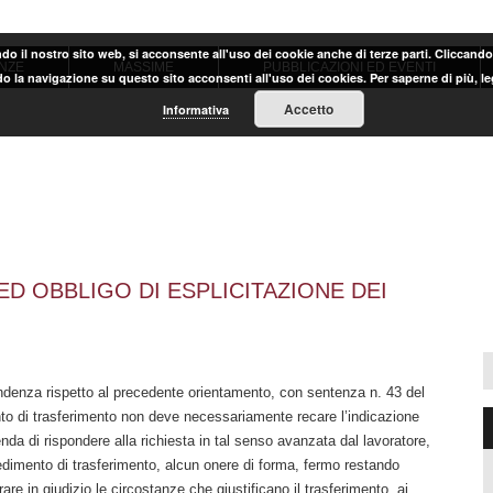
ndo il nostro sito web, si acconsente all'uso dei cookie anche di terze parti. Cliccand
NZE
MASSIME
PUBBLICAZIONI ED EVENTI
o la navigazione su questo sito acconsenti all'uso dei cookies. Per saperne di più, l
Accetto
Informativa
D OBBLIGO DI ESPLICITAZIONE DEI
ndenza rispetto al precedente orientamento, con sentenza n. 43 del
nto di trasferimento non deve necessariamente recare l’indicazione
enda di rispondere alla richiesta in tal senso avanzata dal lavoratore,
edimento di trasferimento, alcun onere di forma, fermo restando
rare in giudizio le circostanze che giustificano il trasferimento, ai