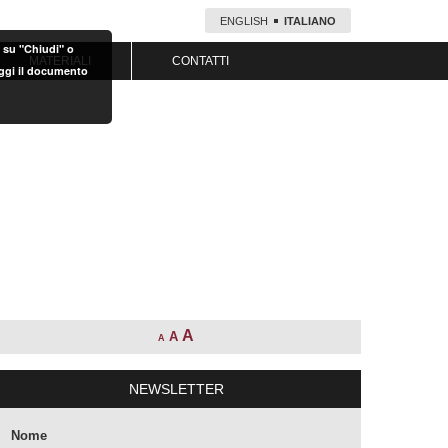
ENGLISH
ITALIANO
o su "Chiudi" o
MATERIALI
CONTATTI
eggi il documento
A
A
A
NEWSLETTER
Nome