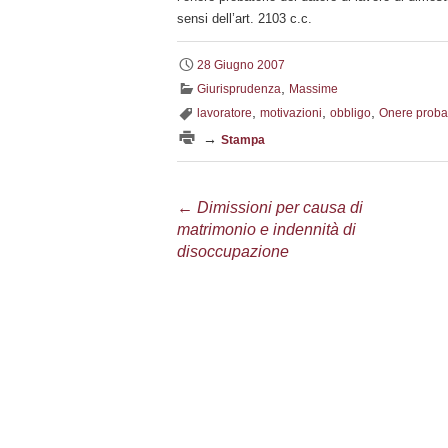
sensi dell’art. 2103 c.c.
28 Giugno 2007
,
Giurisprudenza
Massime
,
,
,
lavoratore
motivazioni
obbligo
Onere proba
→
Stampa
Navigazione
←
Dimissioni per causa di
matrimonio e indennità di
articolo
disoccupazione