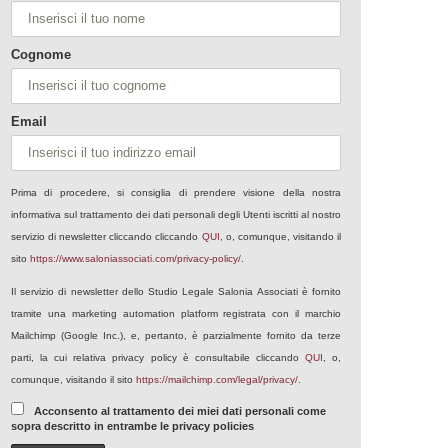
Cognome
Email
Prima di procedere, si consiglia di prendere visione della nostra
informativa sul trattamento dei dati personali degli Utenti iscritti al nostro
servizio di newsletter cliccando cliccando
QUI
, o, comunque, visitando il
sito
https://www.saloniassociati.com/privacy-policy/
.
Il servizio di newsletter dello Studio Legale Salonia Associati è fornito
tramite una marketing automation platform registrata con il marchio
Mailchimp (Google Inc.), e, pertanto, è parzialmente fornito da terze
parti, la cui relativa privacy policy è consultabile cliccando
QUI
, o,
comunque, visitando il sito
https://mailchimp.com/legal/privacy/
.
Acconsento al trattamento dei miei dati personali come
sopra descritto in entrambe le privacy policies