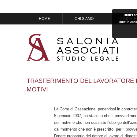
Utilizza
Vai
HOME
CHI SIAMO
COMPETE
continuand
al
contenuto
MISSION & VISION
IL TEAM
OF COUNSEL
PREMI
TRASFERIMENTO DEL LAVORATORE E
MOTIVI
La Corte di Cassazione, ponendosi in controte
5 gennaio 2007, ha stabilito che il provvedime
dei motivi e che non sussiste l’obbligo dell’azi
dal momento che non è prescritto, per il provv
l’onere probatorio del datore di lavoro di dimost