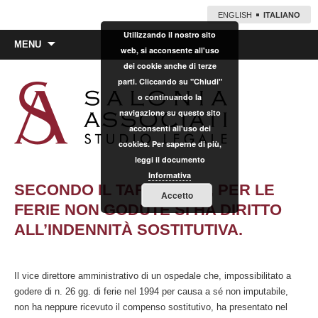
ENGLISH
ITALIANO
Utilizzando il nostro sito
Vai
MENU
web, si acconsente all'uso
al
dei cookie anche di terze
contenuto
parti. Cliccando su "Chiudi"
o continuando la
navigazione su questo sito
acconsenti all'uso dei
cookies. Per saperne di più,
leggi il documento
Informativa
SECONDO IL TAR PUGLIA, PER LE
Accetto
FERIE NON GODUTE SI HA DIRITTO
ALL’INDENNITÀ SOSTITUTIVA.
Il vice direttore amministrativo di un ospedale che, impossibilitato a
godere di n. 26 gg. di ferie nel 1994 per causa a sé non imputabile,
non ha neppure ricevuto il compenso sostitutivo, ha presentato nel