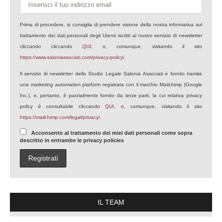
Prima di procedere, si consiglia di prendere visione della nostra informativa sul
trattamento dei dati personali degli Utenti iscritti al nostro servizio di newsletter
cliccando cliccando
QUI
, o, comunque, visitando il sito
https://www.saloniassociati.com/privacy-policy/
.
Il servizio di newsletter dello Studio Legale Salonia Associati è fornito tramite
una marketing automation platform registrata con il marchio Mailchimp (Google
Inc.), e, pertanto, è parzialmente fornito da terze parti, la cui relativa privacy
policy è consultabile cliccando
QUI
, o, comunque, visitando il sito
https://mailchimp.com/legal/privacy/
.
Acconsento al trattamento dei miei dati personali come sopra
descritto in entrambe le privacy policies
IL TEAM