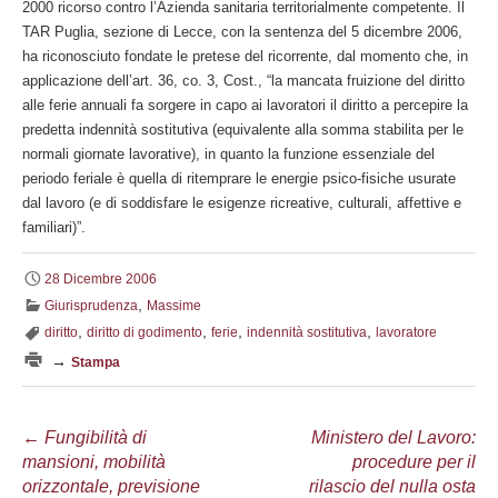
2000 ricorso contro l’Azienda sanitaria territorialmente competente. Il
TAR Puglia, sezione di Lecce, con la sentenza del 5 dicembre 2006,
ha riconosciuto fondate le pretese del ricorrente, dal momento che, in
applicazione dell’art. 36, co. 3, Cost., “la mancata fruizione del diritto
alle ferie annuali fa sorgere in capo ai lavoratori il diritto a percepire la
predetta indennità sostitutiva (equivalente alla somma stabilita per le
normali giornate lavorative), in quanto la funzione essenziale del
periodo feriale è quella di ritemprare le energie psico-fisiche usurate
dal lavoro (e di soddisfare le esigenze ricreative, culturali, affettive e
familiari)”.
28 Dicembre 2006
,
Giurisprudenza
Massime
,
,
,
,
diritto
diritto di godimento
ferie
indennità sostitutiva
lavoratore
→
Stampa
Navigazione
←
Fungibilità di
Ministero del Lavoro:
mansioni, mobilità
procedure per il
articolo
orizzontale, previsione
rilascio del nulla osta