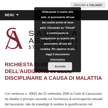
ENGLISH
ITALIANO
Utilizzando il nostro sito
Vai
MENU
web, si acconsente all'uso
al
dei cookie anche di terze
contenuto
parti. Cliccando su "Chiudi"
o continuando la
navigazione su questo sito
acconsenti all'uso dei
cookies. Per saperne di più,
leggi il documento
Informativa
RICHIESTA DI RINVIO
Accetto
DELL’AUDIZIONE IN SEDE
DISCIPLINARE A CAUSA DI MALATTIA
Con sentenza n. 20601 del 22 settembre 2006 la Corte di Cassazione
ha ribadito il principio secondo cui l’esistenza di un’incapacità naturale
del lavoratore, tale da impedirgli di rendere le giustificazioni nel