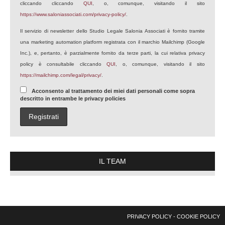
cliccando cliccando
QUI
, o, comunque, visitando il sito
https://www.saloniassociati.com/privacy-policy/
.
Il servizio di newsletter dello Studio Legale Salonia Associati è fornito tramite
una marketing automation platform registrata con il marchio Mailchimp (Google
Inc.), e, pertanto, è parzialmente fornito da terze parti, la cui relativa privacy
policy è consultabile cliccando
QUI
, o, comunque, visitando il sito
https://mailchimp.com/legal/privacy/
.
Acconsento al trattamento dei miei dati personali come sopra
descritto in entrambe le privacy policies
IL TEAM
PRIVACY POLICY
-
COOKIE POLICY