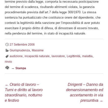
termine previsto dalla legge, comporta la necessaria posticipazione
del termine di scadenza, risultando altrimenti violata, la garanzia
procedimentale prevista dall’art.7 della legge 300/1970. La stessa
sentenza ha puntualizzato che costituisce onere del dipendente, che
contesti la legittimità della sanzione per l’impossibilità di aver potuto
esercitare il proprio diritto di difesa, di dimostrare di essersi trovato,
nella pendenza del termine, in stato di incapacità naturale.
27 Settembre 2006
,
Giurisprudenza
Massime
,
,
,
,
,
audizione
incapacità naturale
lavoratore
Legittimità
malattia
rinvio
→
Stampa
Navigazione
←
Orario di lavoro –
Dirigenti – Danno da
Turni e diritto al lavoro
demansionamento ed
articolo
straordinario, notturno
accertamento in via
e festivo
presuntiva
→