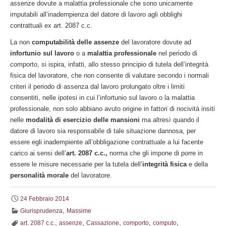
assenze dovute a malattia professionale che sono unicamente
imputabili all’inadempienza del datore di lavoro agli obblighi
contrattuali ex art. 2087 c.c.
La non
computabilità delle assenze
del lavoratore dovute ad
infortunio sul lavoro
o a
malattia professionale
nel periodo di
comporto, si ispira, infatti, allo stesso principio di tutela dell’integrità
fisica del lavoratore, che non consente di valutare secondo i normali
criteri il periodo di assenza dal lavoro prolungato oltre i limiti
consentiti, nelle ipotesi in cui l’infortunio sul lavoro o la malattia
professionale, non solo abbiano avuto origine in fattori di nocività insiti
nelle
modalità di esercizio delle mansioni
ma altresì quando il
datore di lavoro sia responsabile di tale situazione dannosa, per
essere egli inadempiente all’obbligazione contrattuale a lui facente
carico ai sensi dell’
art. 2087 c.c.,
norma che gli impone di porre in
essere le misure necessarie per la tutela dell’
integrità fisica
e della
personalità morale
del lavoratore.
24 Febbraio 2014
,
Giurisprudenza
Massime
,
,
,
,
,
art. 2087 c.c.
assenze
Cassazione
comporto
computo