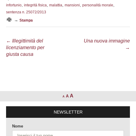
,
,
,
,
,
infortunio
integrità fisica
malattia
mansioni
personalità morale
sentenza n. 25072/2013
→
Stampa
Navigazione
←
Illegittimità del
Una nuova immagine
licenziamento per
→
articolo
giusta causa
A
A
A
NEWSLETTER
Nome