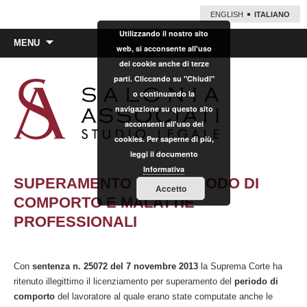
ENGLISH
ITALIANO
Utilizzando il nostro sito
Vai
MENU
web, si acconsente all'uso
al
dei cookie anche di terze
contenuto
parti. Cliccando su "Chiudi"
o continuando la
navigazione su questo sito
acconsenti all'uso dei
cookies. Per saperne di più,
leggi il documento
Informativa
SUPERAMENTO DEL PERIODO DI
Accetto
COMPORTO E MALATTIE
PROFESSIONALI
Con
sentenza n. 25072 del 7 novembre 2013
la Suprema Corte ha
ritenuto illegittimo il licenziamento per superamento del
periodo di
comporto
del lavoratore al quale erano state computate anche le