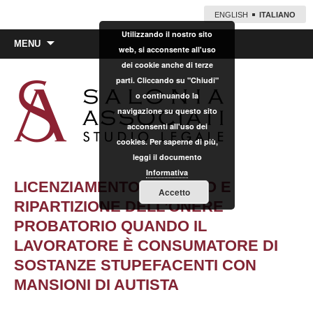
ENGLISH
ITALIANO
Utilizzando il nostro sito
Vai
MENU
web, si acconsente all'uso
al
dei cookie anche di terze
contenuto
parti. Cliccando su "Chiudi"
o continuando la
navigazione su questo sito
acconsenti all'uso dei
cookies. Per saperne di più,
leggi il documento
Informativa
LICENZIAMENTO PER GMO E
Accetto
RIPARTIZIONE DELL’ONERE
PROBATORIO QUANDO IL
LAVORATORE È CONSUMATORE DI
SOSTANZE STUPEFACENTI CON
MANSIONI DI AUTISTA