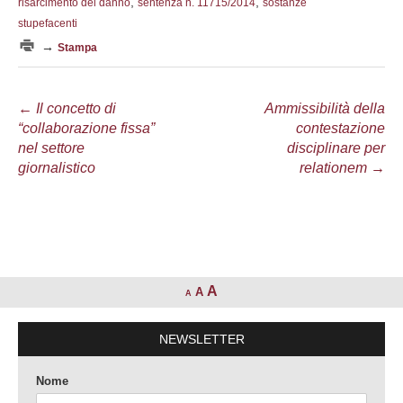
,
,
risarcimento del danno
sentenza n. 11715/2014
sostanze
stupefacenti
→
Stampa
Navigazione
←
Il concetto di
Ammissibilità della
“collaborazione fissa”
contestazione
articolo
nel settore
disciplinare per
giornalistico
relationem
→
A
A
A
NEWSLETTER
Nome