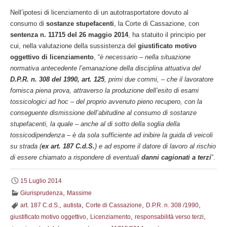
Nell’ipotesi di licenziamento di un autotrasportatore dovuto al
consumo di
sostanze stupefacenti
, la Corte di Cassazione, con
sentenza n. 11715 del 26 maggio 2014
, ha statuito il principio per
cui, nella valutazione della sussistenza del
giustificato motivo
oggettivo di licenziamento
, “
è necessario – nella situazione
normativa antecedente l’emanazione della disciplina attuativa del
D.P.R. n. 308 del 1990, art. 125
, primi due commi, – che il lavoratore
fornisca piena prova, attraverso la produzione dell’esito di esami
tossicologici ad hoc – del proprio avvenuto pieno recupero, con la
conseguente dismissione dell’abitudine al consumo di sostanze
stupefacenti, la quale – anche al di sotto della soglia della
tossicodipendenza – è da sola sufficiente ad inibire la guida di veicoli
su strada (
ex art. 187 C.d.S.
) e ad esporre il datore di lavoro al rischio
di essere chiamato a rispondere di eventuali
danni cagionati a terzi
”.
15 Luglio 2014
,
Giurisprudenza
Massime
,
,
,
,
art. 187 C.d.S.
autista
Corte di Cassazione
D.P.R. n. 308 /1990
,
,
,
giustificato motivo oggettivo
Licenziamento
responsabilità verso terzi