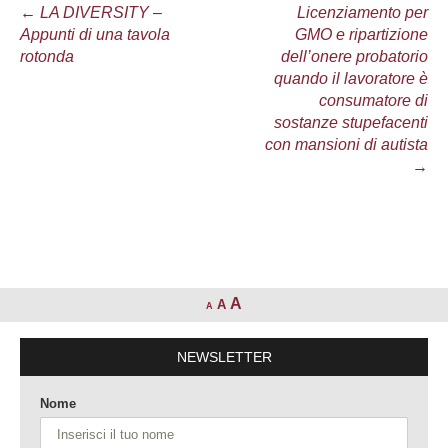
Navigazione
←
LA DIVERSITY –
Licenziamento per
Appunti di una tavola
GMO e ripartizione
articolo
rotonda
dell’onere probatorio
quando il lavoratore è
consumatore di
sostanze stupefacenti
con mansioni di autista
→
A
A
A
NEWSLETTER
Nome