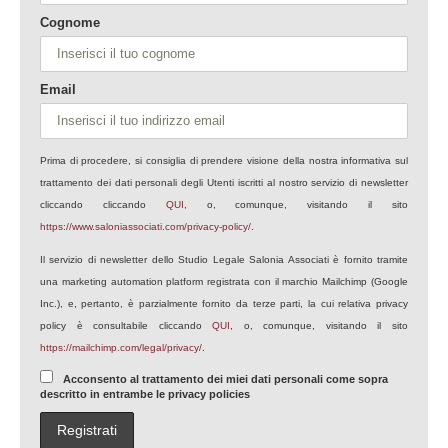
Cognome
Email
Prima di procedere, si consiglia di prendere visione della nostra informativa sul
trattamento dei dati personali degli Utenti iscritti al nostro servizio di newsletter
cliccando cliccando
QUI
, o, comunque, visitando il sito
https://www.saloniassociati.com/privacy-policy/
.
Il servizio di newsletter dello Studio Legale Salonia Associati è fornito tramite
una marketing automation platform registrata con il marchio Mailchimp (Google
Inc.), e, pertanto, è parzialmente fornito da terze parti, la cui relativa privacy
policy è consultabile cliccando
QUI
, o, comunque, visitando il sito
https://mailchimp.com/legal/privacy/
.
Acconsento al trattamento dei miei dati personali come sopra
descritto in entrambe le privacy policies