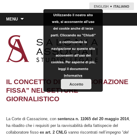
ENGLISH
ITALIANO
Utilizzando il nostro sito
Vai
MENU
web, si acconsente all'uso
al
dei cookie anche di terze
contenuto
parti. Cliccando su "Chiudi"
o continuando la
navigazione su questo sito
acconsenti all'uso dei
cookies. Per saperne di più,
leggi il documento
Informativa
IL CONCETTO DI “COLLABORAZIONE
Accetto
FISSA” NEL SETTORE
GIORNALISTICO
La Corte di Cassazione, con
sentenza n. 11065 del 20 maggio 2014
,
ha ribadito che i requisiti per la ravvisabilità della fattispecie del
collaboratore fisso
ex art. 2 CNLG
vanno riscontrati nell’impegno “
del