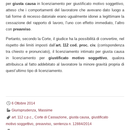
per
giusta causa
in licenziamento per giustificato motivo soggettivo,
atteso che i comportamenti del lavoratore che avevano dato luogo a
tali forme di recesso datoriale erano ugualmente idonei a legittimare la
cessazione del rapporto di lavoro, l’uno con effetto immediato, l’altro
con
preavviso
.
Pertanto, secondo la Corte, il giudice ha la possibilità di convertire, nel
rispetto dei limiti imposti dall’
art. 112 cod. proc. civ.
(corrispondenza
tra chiesto e pronunciato), il licenziamento intimato per giusta causa
in licenziamento per
giustificato motivo soggettivo
, qualora
attribuisca al fatto addebitato al lavoratore la minore gravità propria di
quest’ultimo tipo di licenziamento.
6 Ottobre 2014
,
Giurisprudenza
Massime
,
,
,
art. 112 c.p.c.
Corte di Cassazione
giusta causa
giustificato
,
,
motivo soggettivo
preavviso
sentenza n. 12884/2014