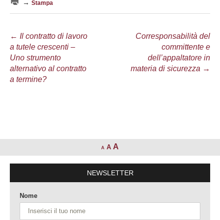
→
Stampa
Navigazione
←
Il contratto di lavoro
Corresponsabilità del
a tutele crescenti –
committente e
articolo
Uno strumento
dell’appaltatore in
alternativo al contratto
materia di sicurezza
→
a termine?
A
A
A
NEWSLETTER
Nome