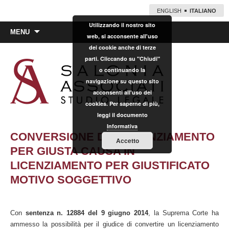
ENGLISH
ITALIANO
Utilizzando il nostro sito
Vai
MENU
web, si acconsente all'uso
al
dei cookie anche di terze
contenuto
parti. Cliccando su "Chiudi"
o continuando la
navigazione su questo sito
acconsenti all'uso dei
cookies. Per saperne di più,
leggi il documento
Informativa
CONVERSIONE DEL LICENZIAMENTO
Accetto
PER GIUSTA CAUSA IN
LICENZIAMENTO PER GIUSTIFICATO
MOTIVO SOGGETTIVO
Con
sentenza n. 12884 del 9 giugno 2014
, la Suprema Corte ha
ammesso la possibilità per il giudice di convertire un licenziamento