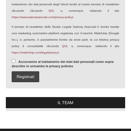
trattamento dei dati personali degli Utenti iscritti al nostro servizio di newsletter
cliccando cliccando
QUI
, o, comunque, visitando il sito
https://www.saloniassociati.com/privacy-policy/
.
Il servizio di newsletter dello Studio Legale Salonia Associati è fornito tramite
una marketing automation platform registrata con il marchio Mailchimp (Google
Inc.), e, pertanto, è parzialmente fornito da terze parti, la cui relativa privacy
policy è consultabile cliccando
QUI
, o, comunque, visitando il sito
https://mailchimp.com/legal/privacy/
.
Acconsento al trattamento dei miei dati personali come sopra
descritto in entrambe le privacy policies
IL TEAM