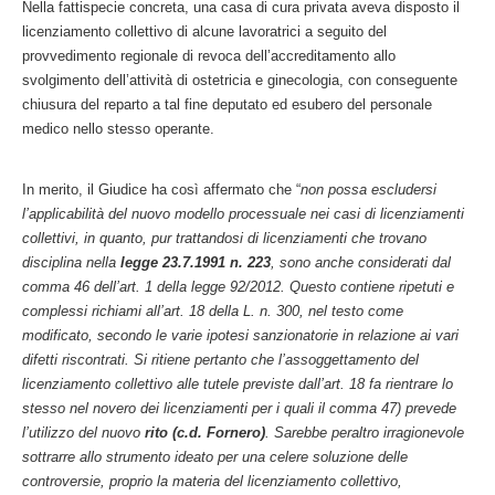
Nella fattispecie concreta, una casa di cura privata aveva disposto il
licenziamento collettivo di alcune lavoratrici a seguito del
provvedimento regionale di revoca dell’accreditamento allo
svolgimento dell’attività di ostetricia e ginecologia, con conseguente
chiusura del reparto a tal fine deputato ed esubero del personale
medico nello stesso operante.
In merito, il Giudice ha così affermato che “
non possa escludersi
l’applicabilità del nuovo modello processuale nei casi di licenziamenti
collettivi, in quanto, pur trattandosi di licenziamenti che trovano
disciplina nella
legge 23.7.1991 n. 223
, sono anche considerati dal
comma 46 dell’art. 1 della legge 92/2012. Questo contiene ripetuti e
complessi richiami all’art. 18 della L. n. 300, nel testo come
modificato, secondo le varie ipotesi sanzionatorie in relazione ai vari
difetti riscontrati. Si ritiene pertanto che l’assoggettamento del
licenziamento collettivo alle tutele previste dall’art. 18 fa rientrare lo
stesso nel novero dei licenziamenti per i quali il comma 47) prevede
l’utilizzo del nuovo
rito (c.d. Fornero)
. Sarebbe peraltro irragionevole
sottrarre allo strumento ideato per una celere soluzione delle
controversie, proprio la materia del licenziamento collettivo,