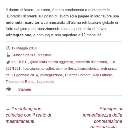
Il datore di lavoro, pertanto, è stato condannato a reintegrare le
lavoratrici ricorrenti sul posto di lavoro ed a pagare in loro favore una
indennità risarcitoria
commisurata all’ultima retribuzione globale di
fatto dal giorno del licenziamento sino a quello della effettiva
reintegrazione
, e comunque non superiore a 12 mensilità.
19 Maggio 2014
,
Giurisprudenza
Massime
,
,
,
art. 18 S.L.
giustificato motivo oggettivo
indennità risarcitoria
L. n.
,
,
,
223/1991
licenziamento collettivo
manifesta insussistenza
ordinanza
,
,
,
,
del 21 gennaio 2014
reintegrazione
Riforma Fornero
Rito Fornero
,
Tribunale di Roma
tutela reale
→
Stampa
Navigazione
←
Il mobbing non
Principio di
coincide con il reato di
immediatezza della
articolo
maltrattamenti
contestazione
dell’addebito
→