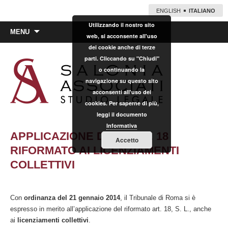
ENGLISH
ITALIANO
Utilizzando il nostro sito
Vai
MENU
web, si acconsente all'uso
al
dei cookie anche di terze
contenuto
parti. Cliccando su "Chiudi"
o continuando la
navigazione su questo sito
acconsenti all'uso dei
cookies. Per saperne di più,
leggi il documento
Informativa
APPLICAZIONE DELL’ART. 18
Accetto
RIFORMATO AI LICENZIAMENTI
COLLETTIVI
Con
ordinanza del 21 gennaio 2014
, il Tribunale di Roma si è
espresso in merito all’applicazione del riformato art. 18, S. L., anche
ai
licenziamenti collettivi
.