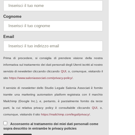
Cognome
Email
Prima di procedere, si consiglia di prendere visione della nostra
informativa sul trattamento dei dati personali degli Utenti iscritti al nostro
servizio di newsletter cliccando cliccando
QUI
, o, comunque, visitando il
sito
https://www.saloniassociati.com/privacy-policy/
.
Il servizio di newsletter dello Studio Legale Salonia Associati è fornito
tramite una marketing automation platform registrata con il marchio
Mailchimp (Google Inc.), e, pertanto, è parzialmente fornito da terze
parti, la cui relativa privacy policy è consultabile cliccando
QUI
, o,
comunque, visitando il sito
https://mailchimp.com/legal/privacy/
.
Acconsento al trattamento dei miei dati personali come
sopra descritto in entrambe le privacy policies