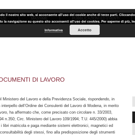
ndo il nostro sito web, si acconsente all'uso dei cookie anche di terze parti. Cliccand
NZE
MASSIME
PUBBLICAZIONI ED EVENTI
o la navigazione su questo sito acconsenti all'uso dei cookies. Per saperne di più, l
Accetto
Informativa
DOCUMENTI DI LAVORO
del Ministero del Lavoro e della Previdenza Sociale, rispondendo, in
 interpello dell’Ordine dei Consulenti del Lavoro di Modena, in merito
lavoro, ha affermato che, come precisato con circolare n. 33/2003,
94 n.350; Circ. Ministero del Lavoro 109/1994; T.U. 445/2000) abbia
 i libri matricola e paga mediante sistemi elettronici, magnetici ed
 consultabilità degli stessi, fino alla predisposizione degli strumenti