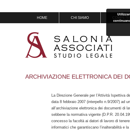
Utilizza
Vai
HOME
CHI SIAMO
COMPETE
continuand
al
contenuto
MISSION & VISION
IL TEAM
OF COUNSEL
PREMI
ARCHIVIAZIONE ELETTRONICA DEI 
La Direzione Generale per l’Attività Ispettiva 
data 8 febbraio 2007 (interpello n.9/2007) ad un
all’archiviazione elettronica dei documenti di 
sebbene la normativa vigente (D.P.R. 20.04.19
concesso la facoltà ai datori di lavoro di tenere
informatici che garantiscano l’inalterabilità e la