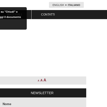
ENGLISH
ITALIANO
o su "Chiudi" o
MATERIALI
CONTATTI
eggi il documento
A
A
A
NEWSLETTER
Nome