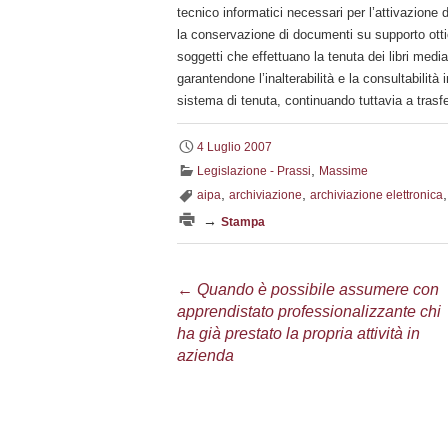
tecnico informatici necessari per l’attivazione
la conservazione di documenti su supporto ottic
soggetti che effettuano la tenuta dei libri medi
garantendone l’inalterabilità e la consultabilit
sistema di tenuta, continuando tuttavia a trasf
4 Luglio 2007
,
Legislazione - Prassi
Massime
,
,
aipa
archiviazione
archiviazione elettronica
→
Stampa
Navigazione
←
Quando è possibile assumere con
apprendistato professionalizzante chi
articolo
ha già prestato la propria attività in
azienda