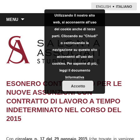
ENGLISH
ITALIANO
Utilizzando il nostro sito
Vai
MENU
web, si acconsente all'uso
al
dei cookie anche di terze
contenuto
parti. Cliccando su "Chiudi"
o continuando la
navigazione su questo sito
acconsenti all'uso dei
cookies. Per saperne di più,
leggi il documento
Informativa
ESONERO CONTRIBUTIVO PER LE
Accetto
NUOVE ASSUNZIONI CON
CONTRATTO DI LAVORO A TEMPO
INDETERMINATO NEL CORSO DEL
2015
Con
circolare n. 17 del 29 gennaio 2015
(che trovate in versione