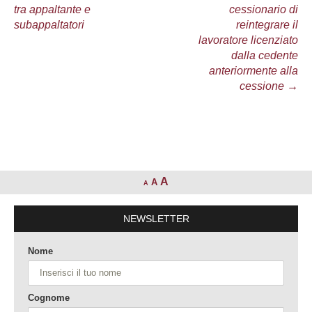
articolo
tra appaltante e
cessionario di
subappaltatori
reintegrare il
lavoratore licenziato
dalla cedente
anteriormente alla
cessione
→
A
A
A
NEWSLETTER
Nome
Cognome