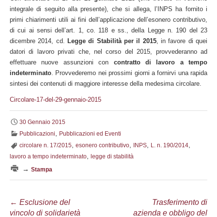
integrale di seguito alla presente), che si allega, l’INPS ha fornito i
primi chiarimenti utili ai fini dell’applicazione dell’esonero contributivo,
di cui ai sensi dell’art. 1, co. 118 e ss., della Legge n. 190 del 23
dicembre 2014, cd.
Legge di Stabilità per il 2015
, in favore di quei
datori di lavoro privati che, nel corso del 2015, provvederanno ad
effettuare nuove assunzioni con
contratto di lavoro a tempo
indeterminato
. Provvederemo nei prossimi giorni a fornirvi una rapida
sintesi dei contenuti di maggiore interesse della medesima circolare.
Circolare-17-del-29-gennaio-2015
30 Gennaio 2015
,
Pubblicazioni
Pubblicazioni ed Eventi
,
,
,
,
circolare n. 17/2015
esonero contributivo
INPS
L. n. 190/2014
,
lavoro a tempo indeterminato
legge di stabilità
→
Stampa
Navigazione
←
Esclusione del
Trasferimento di
vincolo di solidarietà
azienda e obbligo del