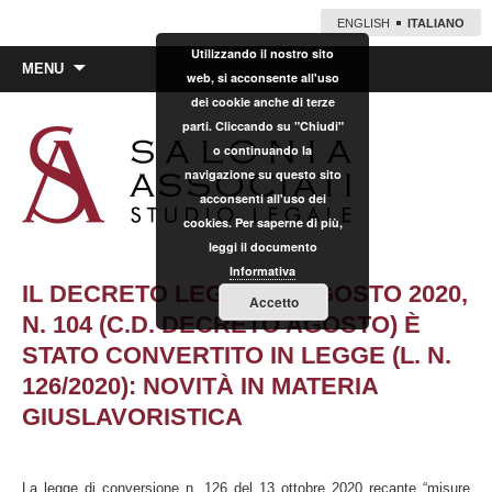
ENGLISH
ITALIANO
Utilizzando il nostro sito
Vai
MENU
web, si acconsente all'uso
al
dei cookie anche di terze
contenuto
parti. Cliccando su "Chiudi"
o continuando la
navigazione su questo sito
acconsenti all'uso dei
cookies. Per saperne di più,
leggi il documento
Informativa
IL DECRETO LEGGE 14 AGOSTO 2020,
Accetto
N. 104 (C.D. DECRETO AGOSTO) È
STATO CONVERTITO IN LEGGE (L. N.
126/2020): NOVITÀ IN MATERIA
GIUSLAVORISTICA
La legge di conversione n. 126 del 13 ottobre 2020 recante “misure