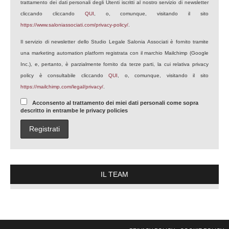
trattamento dei dati personali degli Utenti iscritti al nostro servizio di newsletter
cliccando cliccando
QUI
, o, comunque, visitando il sito
https://www.saloniassociati.com/privacy-policy/
.
Il servizio di newsletter dello Studio Legale Salonia Associati è fornito tramite
una marketing automation platform registrata con il marchio Mailchimp (Google
Inc.), e, pertanto, è parzialmente fornito da terze parti, la cui relativa privacy
policy è consultabile cliccando
QUI
, o, comunque, visitando il sito
https://mailchimp.com/legal/privacy/
.
Acconsento al trattamento dei miei dati personali come sopra
descritto in entrambe le privacy policies
IL TEAM