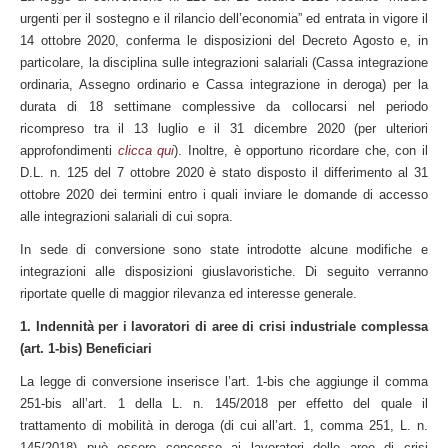
urgenti per il sostegno e il rilancio dell’economia” ed entrata in vigore il
14 ottobre 2020, conferma le disposizioni del Decreto Agosto e, in
particolare, la disciplina sulle integrazioni salariali (Cassa integrazione
ordinaria, Assegno ordinario e Cassa integrazione in deroga) per la
durata di 18 settimane complessive da collocarsi nel periodo
ricompreso tra il 13 luglio e il 31 dicembre 2020 (per ulteriori
approfondimenti
clicca qui
). Inoltre, è opportuno ricordare che, con il
D.L. n. 125 del 7 ottobre 2020 è stato disposto il differimento al 31
ottobre 2020 dei termini entro i quali inviare le domande di accesso
alle integrazioni salariali di cui sopra.
In sede di conversione sono state introdotte alcune modifiche e
integrazioni alle disposizioni giuslavoristiche. Di seguito verranno
riportate quelle di maggior rilevanza ed interesse generale.
1. Indennità per i lavoratori di aree di crisi industriale complessa
(art. 1-bis
)
Beneficiari
La legge di conversione inserisce l’art. 1-bis che aggiunge il comma
251-bis all’art. 1 della L. n. 145/2018 per effetto del quale il
trattamento di mobilità in deroga (di cui all’art. 1, comma 251, L. n.
145/2018) può essere concesso ai lavoratori delle aree di crisi