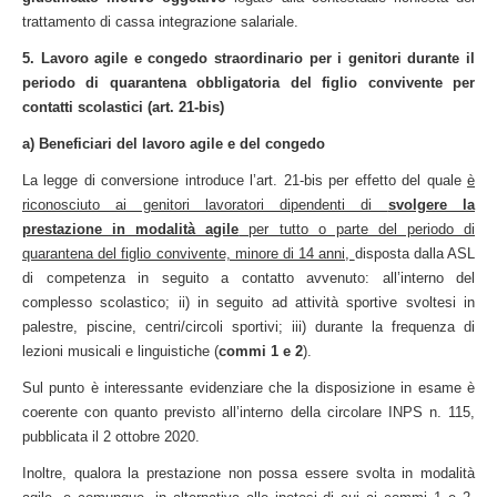
trattamento di cassa integrazione salariale.
5. Lavoro agile e congedo straordinario per i genitori durante il
periodo di quarantena obbligatoria del figlio convivente per
contatti scolastici (art. 21-bis)
a) Beneficiari del lavoro agile e del congedo
La legge di conversione introduce l’art. 21-bis per effetto del quale
è
riconosciuto ai genitori lavoratori dipendenti di
svolgere la
prestazione in modalità agile
per tutto o parte del periodo di
quarantena del figlio convivente, minore di 14 anni,
disposta dalla ASL
di competenza in seguito a contatto avvenuto: all’interno del
complesso scolastico; ii) in seguito ad attività sportive svoltesi in
palestre, piscine, centri/circoli sportivi; iii) durante la frequenza di
lezioni musicali e linguistiche (
commi 1 e 2
).
Sul punto è interessante evidenziare che la disposizione in esame è
coerente con quanto previsto all’interno della circolare INPS n. 115,
pubblicata il 2 ottobre 2020.
Inoltre, qualora la prestazione non possa essere svolta in modalità