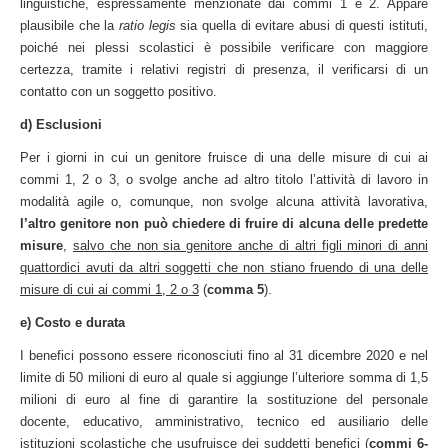
linguistiche, espressamente menzionate dai commi 1 e 2. Appare
plausibile che la
ratio legis
sia quella di evitare abusi di questi istituti,
poiché nei plessi scolastici è possibile verificare con maggiore
certezza, tramite i relativi registri di presenza, il verificarsi di un
contatto con un soggetto positivo.
d) Esclusioni
Per i giorni in cui un genitore fruisce di una delle misure di cui ai
commi 1, 2 o 3, o svolge anche ad altro titolo l’attività di lavoro in
modalità agile o, comunque, non svolge alcuna attività lavorativa,
l’altro genitore non può chiedere di fruire di alcuna delle predette
misure
,
salvo che non sia genitore anche di altri figli minori di anni
quattordici avuti da altri soggetti che non stiano fruendo di una delle
misure di cui ai commi 1, 2 o 3
(
comma 5
).
e) Costo e durata
I benefici possono essere riconosciuti fino al 31 dicembre 2020 e nel
limite di 50 milioni di euro al quale si aggiunge l’ulteriore somma di 1,5
milioni di euro al fine di garantire la sostituzione del personale
docente, educativo, amministrativo, tecnico ed ausiliario delle
istituzioni scolastiche che usufruisce dei suddetti benefici (
commi 6-