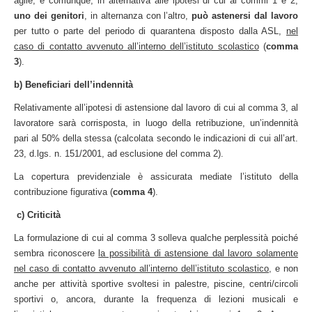
agile, e comunque, in alternativa alle ipotesi di cui ai commi 1 e 2,
uno dei genitori
, in alternanza con l’altro,
può
astenersi
dal lavoro
per tutto o parte del periodo di quarantena disposto dalla ASL,
nel
caso di contatto avvenuto all’interno dell’istituto scolastico
(
comma
3
).
b) Beneficiari dell’indennità
Relativamente all’ipotesi di astensione dal lavoro di cui al comma 3, al
lavoratore sarà corrisposta, in luogo della retribuzione, un’indennità
pari al 50% della stessa (calcolata secondo le indicazioni di cui all’art.
23, d.lgs. n. 151/2001, ad esclusione del comma 2).
La copertura previdenziale è assicurata mediate l’istituto della
contribuzione figurativa (
comma 4
).
c)
Criticità
La formulazione di cui al comma 3 solleva qualche perplessità poiché
sembra riconoscere
la possibilità di astensione dal lavoro solamente
nel caso di contatto avvenuto all’interno dell’istituto scolastico
, e non
anche per attività sportive svoltesi in palestre, piscine, centri/circoli
sportivi o, ancora, durante la frequenza di lezioni musicali e