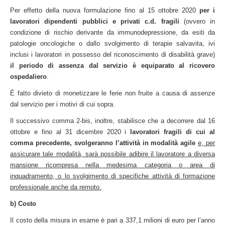
Per effetto della nuova formulazione fino al 15 ottobre 2020
per i
lavoratori dipendenti pubblici e privati c.d. fragili
(ovvero in
condizione di rischio derivante da immunodepressione, da esiti da
patologie oncologiche o dallo svolgimento di terapie salvavita, ivi
inclusi i lavoratori in possesso del riconoscimento di disabilità grave)
il periodo di assenza dal servizio è equiparato al ricovero
ospedaliero
.
È fatto divieto di monetizzare le ferie non fruite a causa di assenze
dal servizio per i motivi di cui sopra.
Il successivo comma 2-bis, inoltre, stabilisce che a decorrere dal 16
ottobre e fino al 31 dicembre 2020 i
lavoratori fragili di cui al
comma precedente, svolgeranno l’attività in modalità agile
e, per
assicurare tale modalità, sarà possibile adibire il lavoratore a diversa
mansione ricompresa nella medesima categoria o area di
inquadramento, o lo svolgimento di specifiche attività di formazione
professionale anche da remoto.
b) Costo
Il costo della misura in esame è pari a 337,1 milioni di euro per l’anno