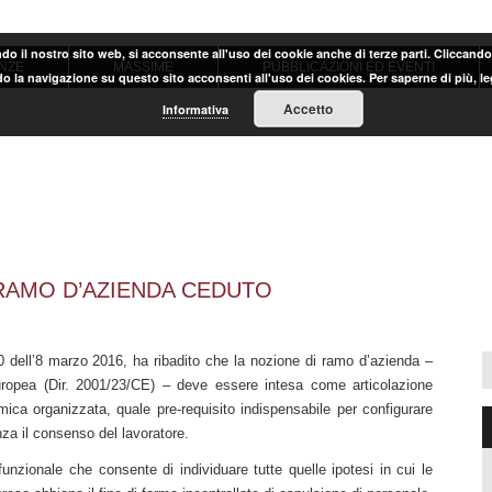
ndo il nostro sito web, si acconsente all'uso dei cookie anche di terze parti. Cliccand
NZE
MASSIME
PUBBLICAZIONI ED EVENTI
o la navigazione su questo sito acconsenti all'uso dei cookies. Per saperne di più, l
Accetto
Informativa
RAMO D’AZIENDA CEDUTO
 dell’8 marzo 2016, ha ribadito che la nozione di ramo d’azienda –
uropea (Dir. 2001/23/CE) – deve essere intesa come articolazione
ica organizzata, quale pre-requisito indispensabile per configurare
nza il consenso del lavoratore.
 funzionale che consente di individuare tutte quelle ipotesi in cui le