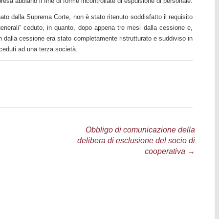
presa abbiano il fine di forme incontrollate di espulsione di personale.
nato dalla Suprema Corte, non è stato ritenuto soddisfatto il requisito
generali” ceduto, in quanto, dopo appena tre mesi dalla cessione e,
 dalla cessione era stato completamente ristrutturato e suddiviso in
 ceduti ad una terza società.
Obbligo di comunicazione della
delibera di esclusione del socio di
cooperativa
→