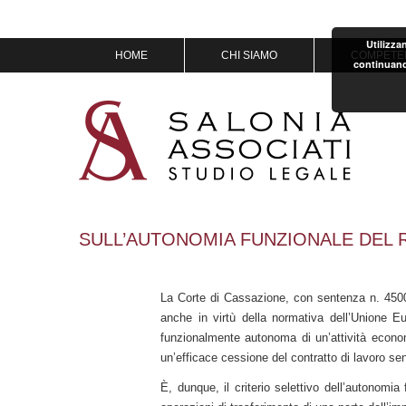
Utilizza
Vai
HOME
CHI SIAMO
COMPETE
continuand
al
contenuto
MISSION & VISION
IL TEAM
OF COUNSEL
PREMI
SULL’AUTONOMIA FUNZIONALE DEL 
La Corte di Cassazione, con sentenza n. 4500
anche in virtù della normativa dell’Unione E
funzionalmente autonoma di un’attività econom
un’efficace cessione del contratto di lavoro se
È, dunque, il criterio selettivo dell’autonomia