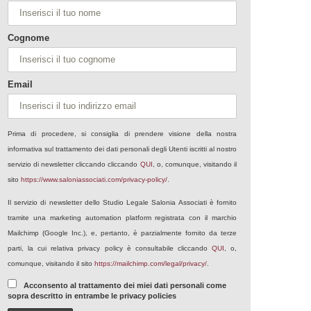
Cognome
Email
Prima di procedere, si consiglia di prendere visione della nostra
informativa sul trattamento dei dati personali degli Utenti iscritti al nostro
servizio di newsletter cliccando cliccando
QUI
, o, comunque, visitando il
sito
https://www.saloniassociati.com/privacy-policy/
.
Il servizio di newsletter dello Studio Legale Salonia Associati è fornito
tramite una marketing automation platform registrata con il marchio
Mailchimp (Google Inc.), e, pertanto, è parzialmente fornito da terze
parti, la cui relativa privacy policy è consultabile cliccando
QUI
, o,
comunque, visitando il sito
https://mailchimp.com/legal/privacy/
.
Acconsento al trattamento dei miei dati personali come
sopra descritto in entrambe le privacy policies