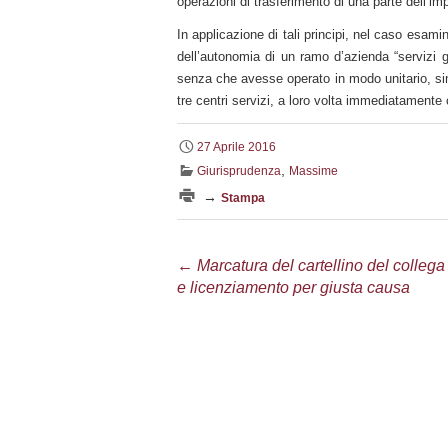
operazioni di trasferimento di una parte dell’im
In applicazione di tali principi, nel caso esami
dell’autonomia di un ramo d’azienda “servizi 
senza che avesse operato in modo unitario, sin
tre centri servizi, a loro volta immediatamente
27 Aprile 2016
,
Giurisprudenza
Massime
→
Stampa
Navigazione
←
Marcatura del cartellino del collega
e licenziamento per giusta causa
articolo