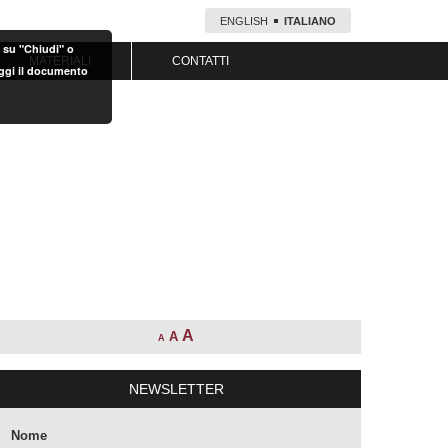
ENGLISH
ITALIANO
o su "Chiudi" o
MATERIALI
CONTATTI
eggi il documento
A
A
A
NEWSLETTER
Nome