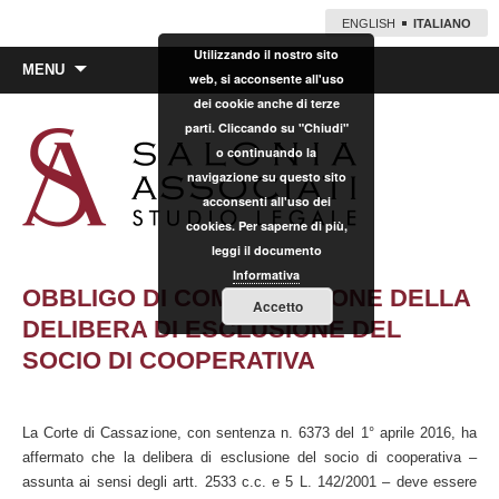
ENGLISH
ITALIANO
Utilizzando il nostro sito
Vai
MENU
web, si acconsente all'uso
al
dei cookie anche di terze
contenuto
parti. Cliccando su "Chiudi"
o continuando la
navigazione su questo sito
acconsenti all'uso dei
cookies. Per saperne di più,
leggi il documento
Informativa
OBBLIGO DI COMUNICAZIONE DELLA
Accetto
DELIBERA DI ESCLUSIONE DEL
SOCIO DI COOPERATIVA
La Corte di Cassazione, con sentenza n. 6373 del 1° aprile 2016, ha
affermato che la delibera di esclusione del socio di cooperativa –
assunta ai sensi degli artt. 2533 c.c. e 5 L. 142/2001 – deve essere