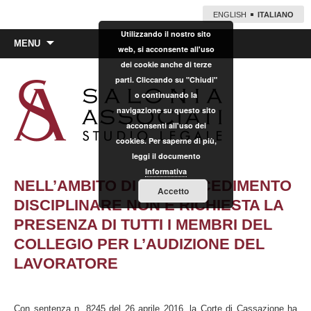
ENGLISH
ITALIANO
Utilizzando il nostro sito
Vai
MENU
web, si acconsente all'uso
al
dei cookie anche di terze
contenuto
parti. Cliccando su "Chiudi"
o continuando la
navigazione su questo sito
acconsenti all'uso dei
cookies. Per saperne di più,
leggi il documento
Informativa
NELL’AMBITO DI UN PROCEDIMENTO
Accetto
DISCIPLINARE NON È RICHIESTA LA
PRESENZA DI TUTTI I MEMBRI DEL
COLLEGIO PER L’AUDIZIONE DEL
LAVORATORE
Con sentenza n. 8245 del 26 aprile 2016, la Corte di Cassazione ha