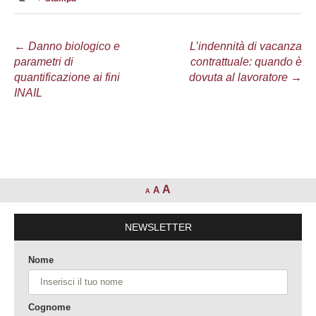
Navigazione
←
Danno biologico e
L’indennità di vacanza
parametri di
contrattuale: quando è
articolo
quantificazione ai fini
dovuta al lavoratore
→
INAIL
A
A
A
NEWSLETTER
Nome
Cognome