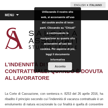
ENGLISH
ITALIANO
Utilizzando il nostro sito
Vai
MENU
web, si acconsente all'uso
al
dei cookie anche di terze
contenuto
parti. Cliccando su "Chiudi"
o continuando la
navigazione su questo sito
acconsenti all'uso dei
cookies. Per saperne di più,
leggi il documento
Informativa
L’INDENNITÀ DI VACANZA
Accetto
CONTRATTUALE: QUANDO È DOVUTA
AL LAVORATORE
La Corte di Cassazione, con sentenza n. 8253 del 26 aprile 2016, ha
ribadito il principio secondo cui l’indennità di vacanza contrattuale è un
emolumento di natura eccezionale la cui finalità è quella di consentire