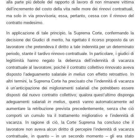
alla parte più debole del rapporto di lavoro di non rimanere vittima
dell’incremento del costo della vita nelle more dei rinnovi contrattuali,
ma solo in via provvisoria; essa, pertanto, cessa con il rinnovo del
contratto medesimo.
In applicazione di tale principio, la Suprema Corte, confermando la
decisione dei Giudici di merito, ha rigettato il ricorso proposto da un
lavoratore che pretendeva il diritto a tale indennità per un determinato
periodo, stante il tardivo rinnovo contrattuale. In particolare, i giudici di
legittimità hanno negato la debenza dell’indennità di vacanza
contrattuale al lavoratore, poiché il contratto collettivo rinnovato aveva
disposto l’adeguamento salariale
in melius
con effetto retroattivo. In
altri termini, la Suprema Corte ha precisato che l’indennità di vacanza
è un’anticipazione dei miglioramenti salariali che potrebbero essere
disposti dal nuovo contratto collettivo; qualora quest’ultimo disponga
adeguamenti salariali
in melius
, questi vanno automaticamente ad
aumentare la retribuzione prevista precedentemente, senza che ciò
comporti un cumulo tra il trattamento migliorativo e l’indennità di
vacanza. In ragione di ciò, la Corte Suprema ha concluso che il
lavoratore non aveva alcun diritto di percepire l’indennità di vacanza
contrattuale, in quanto – in un secondo momento – gli era stato