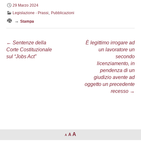
29 Marzo 2024
,
Legislazione - Prassi
Pubblicazioni
→
Stampa
Navigazione
←
Sentenze della
È legittimo irrogare ad
Corte Costituzionale
un lavoratore un
articolo
sul “Jobs Act”
secondo
licenziamento, in
pendenza di un
giudizio avente ad
oggetto un precedente
recesso
→
A
A
A