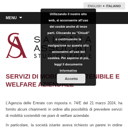
ENGLISH
ITALIANO
Utilizzando il nostro sito
Vai
MENU
web, si acconsente all'uso
al
dei cookie anche di terze
contenuto
parti. Cliccando su "Chiudi"
o continuando la
navigazione su questo sito
acconsenti all'uso dei
cookies. Per saperne di più,
leggi il documento
Informativa
SERVIZI DI MOBILITÀ SOSTENIBILE E
Accetto
WELFARE AZIENDALE
L’Agenzia delle Entrate con risposta n. 74/E del 21 marzo 2024, ha
fornito alcuni chiarimenti in ordine alla possibilità di prevedere servizi
di mobilità sostenibili nei piani di welfare aziendale.
In particolare, la società istante aveva richiesto un parere in ordine