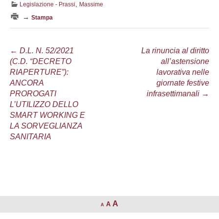
,
Legislazione - Prassi
Massime
→
Stampa
Navigazione
←
D.L. N. 52/2021
La rinuncia al diritto
(C.D. “DECRETO
all’astensione
articolo
RIAPERTURE”):
lavorativa nelle
ANCORA
giornate festive
PROROGATI
infrasettimanali
→
L’UTILIZZO DELLO
SMART WORKING E
LA SORVEGLIANZA
SANITARIA
A
A
A