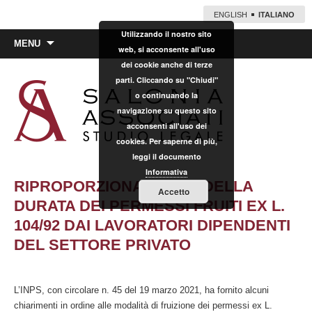
ENGLISH
ITALIANO
Utilizzando il nostro sito
Vai
MENU
web, si acconsente all'uso
al
dei cookie anche di terze
contenuto
parti. Cliccando su "Chiudi"
o continuando la
navigazione su questo sito
acconsenti all'uso dei
cookies. Per saperne di più,
leggi il documento
Informativa
RIPROPORZIONAMENTO DELLA
Accetto
DURATA DEI PERMESSI FRUITI EX L.
104/92 DAI LAVORATORI DIPENDENTI
DEL SETTORE PRIVATO
L’INPS, con circolare n. 45 del 19 marzo 2021, ha fornito alcuni
chiarimenti in ordine alle modalità di fruizione dei permessi ex L.