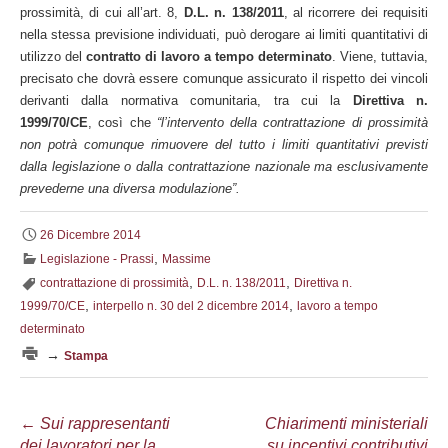
prossimità, di cui all’art. 8,
D.L. n. 138/2011
, al ricorrere dei requisiti
nella stessa previsione individuati, può derogare ai limiti quantitativi di
utilizzo del
contratto di lavoro a tempo determinato
. Viene, tuttavia,
precisato che dovrà essere comunque assicurato il rispetto dei vincoli
derivanti dalla normativa comunitaria, tra cui la
Direttiva n.
1999/70/CE
, così che
“l’intervento della contrattazione di prossimità
non potrà comunque rimuovere del tutto i limiti quantitativi previsti
dalla legislazione o dalla contrattazione nazionale ma esclusivamente
prevederne una diversa modulazione”.
26 Dicembre 2014
,
Legislazione - Prassi
Massime
,
,
contrattazione di prossimità
D.L. n. 138/2011
Direttiva n.
,
,
1999/70/CE
interpello n. 30 del 2 dicembre 2014
lavoro a tempo
determinato
→
Stampa
Navigazione
←
Sui rappresentanti
Chiarimenti ministeriali
dei lavoratori per la
su incentivi contributivi