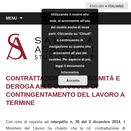
ENGLISH
ITALIANO
Utilizzando il nostro sito
Vai
MENU
web, si acconsente all'uso
al
dei cookie anche di terze
contenuto
parti. Cliccando su "Chiudi"
o continuando la
navigazione su questo sito
acconsenti all'uso dei
cookies. Per saperne di più,
leggi il documento
Informativa
CONTRATTAZIONE DI PROSSIMITÀ E
Accetto
DEROGA ALLE CLAUSOLE DI
CONTINGENTAMENTO DEL LAVORO A
TERMINE
Con nota di risposta ad
interpello n. 30 del 2 dicembre 2014
, il
Ministero del Lavoro ha chiarito che la cd. contrattazione di