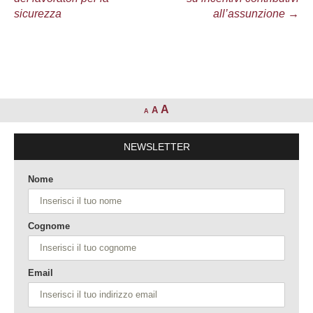
articolo
sicurezza
all’assunzione
→
A
A
A
NEWSLETTER
Nome
Cognome
Email