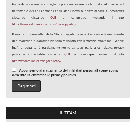
Prima di procedere, si consiglia di prendere visione della nostra informativa sul
trattamento dei dati personali degli Utenti iscritti al nostro servizio di newsletter
cliccando cliccando
QUI
, o, comunque, visitando il sito
https://www.saloniassociati.com/privacy-policy/
.
Il servizio di newsletter dello Studio Legale Salonia Associati è fornito tramite
una marketing automation platform registrata con il marchio Mailchimp (Google
Inc.), e, pertanto, è parzialmente fornito da terze parti, la cui relativa privacy
policy è consultabile cliccando
QUI
, o, comunque, visitando il sito
https://mailchimp.com/legal/privacy/
.
Acconsento al trattamento dei miei dati personali come sopra
descritto in entrambe le privacy policies
IL TEAM