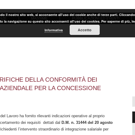
ndo il nostro sito web, si acconsente all'uso dei cookie anche di terze parti. Cliccand
NZE
MASSIME
PUBBLICAZIONI ED EVENTI
o la navigazione su questo sito acconsenti all'uso dei cookies. Per saperne di più, l
Accetto
Informativa
RIFICHE DELLA CONFORMITÀ DEI
AZIENDALE PER LA CONCESSIONE
o del Lavoro ha fornito rilevanti indicazioni operative al proprio
ccertamento dei requisiti dettati dal
D.M. n. 31444 del 20 agosto
chiedenti l’intervento straordinario di integrazione salariale per