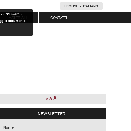
ENGLISH
ITALIANO
o su "Chiudi" o
MATERIALI
CONTATTI
eggi il documento
A
A
A
NEWSLETTER
Nome