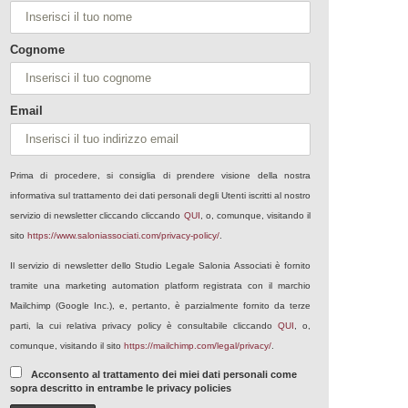
Cognome
Email
Prima di procedere, si consiglia di prendere visione della nostra
informativa sul trattamento dei dati personali degli Utenti iscritti al nostro
servizio di newsletter cliccando cliccando
QUI
, o, comunque, visitando il
sito
https://www.saloniassociati.com/privacy-policy/
.
Il servizio di newsletter dello Studio Legale Salonia Associati è fornito
tramite una marketing automation platform registrata con il marchio
Mailchimp (Google Inc.), e, pertanto, è parzialmente fornito da terze
parti, la cui relativa privacy policy è consultabile cliccando
QUI
, o,
comunque, visitando il sito
https://mailchimp.com/legal/privacy/
.
Acconsento al trattamento dei miei dati personali come
sopra descritto in entrambe le privacy policies