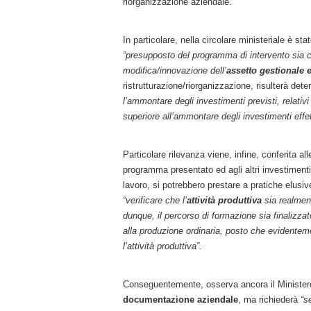
riorganizzazione aziendale.
In particolare, nella circolare ministeriale è st
“presupposto del programma di intervento sia co
modifica/innovazione dell’
assetto gestionale 
ristrutturazione/riorganizzazione, risulterà dete
l’ammontare degli investimenti previsti, relativi
superiore all’ammontare degli investimenti effe
Particolare rilevanza viene, infine, conferita al
programma presentato ed agli altri investimenti 
lavoro, si potrebbero prestare a pratiche elusiv
“verificare che l’
attività produttiva
sia realmen
dunque, il percorso di formazione sia finaliz
alla produzione ordinaria, posto che evidentem
l’attività produttiva”.
Conseguentemente, osserva ancora il Ministero, i
documentazione aziendale
, ma richiederà
“s