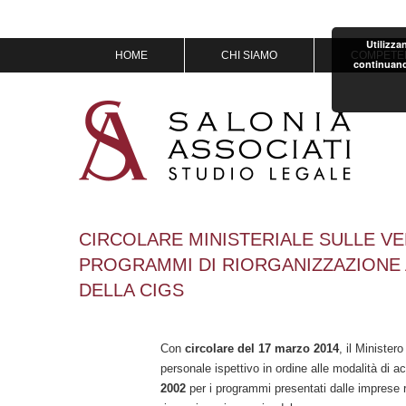
Utilizza
Vai
HOME
CHI SIAMO
COMPETE
continuand
al
contenuto
MISSION & VISION
IL TEAM
OF COUNSEL
PREMI
CIRCOLARE MINISTERIALE SULLE VE
PROGRAMMI DI RIORGANIZZAZIONE 
DELLA CIGS
Con
circolare del 17 marzo 2014
, il Minister
personale ispettivo in ordine alle modalità di a
2002
per i programmi presentati dalle imprese ri