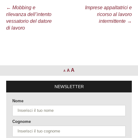
Navigazione
←
Mobbing e
Imprese appaltatrici e
rilevanza dell’intento
ricorso al lavoro
articolo
vessatorio del datore
intermittente
→
di lavoro
A
A
A
NEWSLETTER
Nome
Cognome