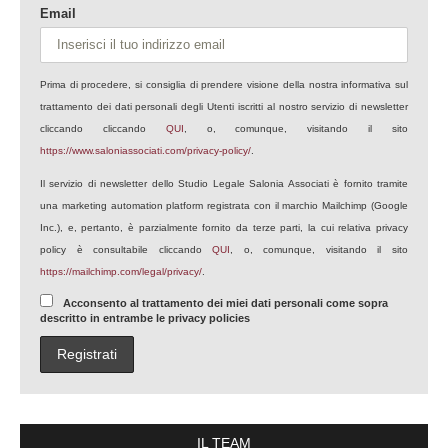
Email
Prima di procedere, si consiglia di prendere visione della nostra informativa sul
trattamento dei dati personali degli Utenti iscritti al nostro servizio di newsletter
cliccando cliccando
QUI
, o, comunque, visitando il sito
https://www.saloniassociati.com/privacy-policy/
.
Il servizio di newsletter dello Studio Legale Salonia Associati è fornito tramite
una marketing automation platform registrata con il marchio Mailchimp (Google
Inc.), e, pertanto, è parzialmente fornito da terze parti, la cui relativa privacy
policy è consultabile cliccando
QUI
, o, comunque, visitando il sito
https://mailchimp.com/legal/privacy/
.
Acconsento al trattamento dei miei dati personali come sopra
descritto in entrambe le privacy policies
IL TEAM