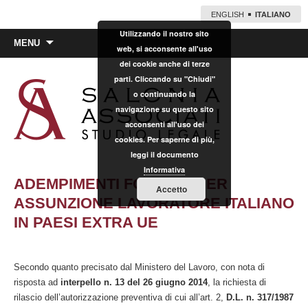
ENGLISH
ITALIANO
Utilizzando il nostro sito
Vai
MENU
web, si acconsente all'uso
al
dei cookie anche di terze
contenuto
parti. Cliccando su "Chiudi"
o continuando la
navigazione su questo sito
acconsenti all'uso dei
cookies. Per saperne di più,
leggi il documento
Informativa
ADEMPIMENTI FORMALI PER
Accetto
ASSUNZIONE LAVORATORE ITALIANO
IN PAESI EXTRA UE
Secondo quanto precisato dal Ministero del Lavoro, con nota di
risposta ad
interpello n. 13 del 26 giugno 2014
, la richiesta di
rilascio dell’autorizzazione preventiva di cui all’art. 2,
D.L. n. 317/1987