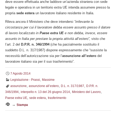
deve essere effettuata anche laddove un’azienda straniera con sede
legale e operativa in un territorio extra UE intenda assumere presso la
propria
sede estera
un lavoratore italiano residente in Italia.
Rileva ancora il Ministero che deve intendersi
“irrilevante la
circostanza per cui il lavoratore debba essere assunto presso il datore
di lavoro localizzato in
Paese extra UE
e non debba, invece, essere
assunto in Italia per prestare la propria attività all’estero”,
visto che
l’art. 2 del
D.P.R. n. 346/1994
(che ha parzialmente sostituito il
suddetto D.L. n. 317/1987) dispone espressamente che “sussiste la
necessità dell’autorizzazione sia per l’
assunzione all’estero
del
lavoratore italiano sia per il suo trasferimento”.
7 Agosto 2014
,
Legislazione - Prassi
Massime
,
,
,
assunzione
assunzione all’estero
D.L. n. 317/1987
D.P.R. n.
,
,
,
346/1994
interpello n. 13 del 26 giugno 2014
Ministero del Lavoro
,
,
Paese extra UE
sede estera
trasferimento
→
Stampa