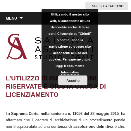
ENGLISH
ITALIANO
Utilizzando il nostro sito
Vai
MENU
web, si acconsente all'uso
al
dei cookie anche di terze
contenuto
parti. Cliccando su "Chiudi"
o continuando la
navigazione su questo sito
acconsenti all'uso dei
cookies. Per saperne di più,
leggi il documento
Informativa
L’UTILIZZO DI INFORMAZIONI
Accetto
RISERVATE È GIUSTA CAUSA DI
LICENZIAMENTO
La
Suprema Corte, nella sentenza n. 11056 del 28 maggio 2015
, ha
affermato che il decreto di archiviazione di un procedimento penale
non è equiparabile ad una
sentenza di assoluzione definitiva
e che,