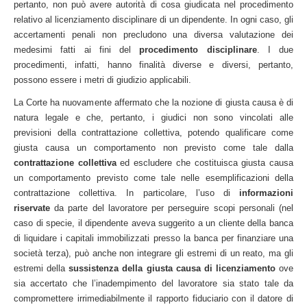
pertanto, non può avere autorità di cosa giudicata nel procedimento
relativo al licenziamento disciplinare di un dipendente. In ogni caso, gli
accertamenti penali non precludono una diversa valutazione dei
medesimi fatti ai fini del
procedimento disciplinare
. I due
procedimenti, infatti, hanno finalità diverse e diversi, pertanto,
possono essere i metri di giudizio applicabili.
La Corte ha nuovamente affermato che la nozione di giusta causa è di
natura legale e che, pertanto, i giudici non sono vincolati alle
previsioni della contrattazione collettiva, potendo qualificare come
giusta causa un comportamento non previsto come tale dalla
contrattazione collettiva
ed escludere che costituisca giusta causa
un comportamento previsto come tale nelle esemplificazioni della
contrattazione collettiva. In particolare, l’uso di
informazioni
riservate
da parte del lavoratore per perseguire scopi personali (nel
caso di specie, il dipendente aveva suggerito a un cliente della banca
di liquidare i capitali immobilizzati presso la banca per finanziare una
società terza), può anche non integrare gli estremi di un reato, ma gli
estremi della
sussistenza della giusta causa di licenziamento
ove
sia accertato che l’inadempimento del lavoratore sia stato tale da
compromettere irrimediabilmente il rapporto fiduciario con il datore di