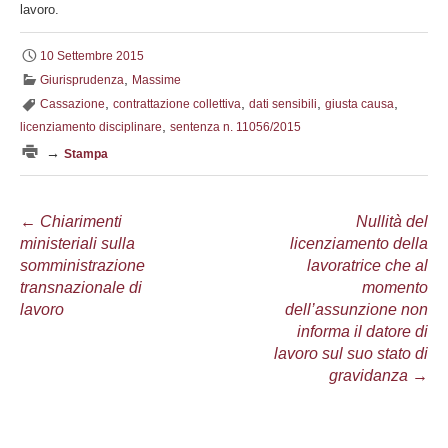
lavoro.
10 Settembre 2015
,
Giurisprudenza
Massime
,
,
,
,
Cassazione
contrattazione collettiva
dati sensibili
giusta causa
,
licenziamento disciplinare
sentenza n. 11056/2015
→
Stampa
Navigazione
←
Chiarimenti
Nullità del
ministeriali sulla
licenziamento della
articolo
somministrazione
lavoratrice che al
transnazionale di
momento
lavoro
dell’assunzione non
informa il datore di
lavoro sul suo stato di
gravidanza
→