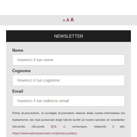
A
A
A
NEWSLETTER
Nome
Cognome
Email
Prima di procedere, si consiglia di prendere visione della nostra informativa sul
trattamento dei dati personali degli Utenti iscritti al nostro servizio di newsletter
cliccando cliccando
QUI
, o, comunque, visitando il sito
https://www.saloniassociati.com/privacy-policy/
.