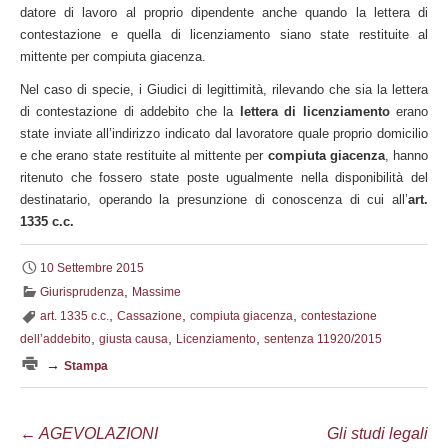
datore di lavoro al proprio dipendente anche quando la lettera di
contestazione e quella di licenziamento siano state restituite al
mittente per compiuta giacenza.
Nel caso di specie, i Giudici di legittimità, rilevando che sia la lettera
di contestazione di addebito che la
lettera di licenziamento
erano
state inviate all’indirizzo indicato dal lavoratore quale proprio domicilio
e che erano state restituite al mittente per
compiuta giacenza
, hanno
ritenuto che fossero state poste ugualmente nella disponibilità del
destinatario, operando la presunzione di conoscenza di cui all’
art.
1335 c.c.
10 Settembre 2015
,
Giurisprudenza
Massime
,
,
,
art. 1335 c.c.
Cassazione
compiuta giacenza
contestazione
,
,
,
dell’addebito
giusta causa
Licenziamento
sentenza 11920/2015
→
Stampa
Navigazione
←
AGEVOLAZIONI
Gli studi legali