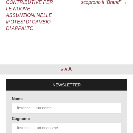
CONTRIBUTIVE PER
scoprono il “Brand”
→
articolo
LE NUOVE
ASSUNZIONI NELLE
IPOTESI DI CAMBIO
DI APPALTO
A
A
A
NEWSLETTER
Nome
Cognome