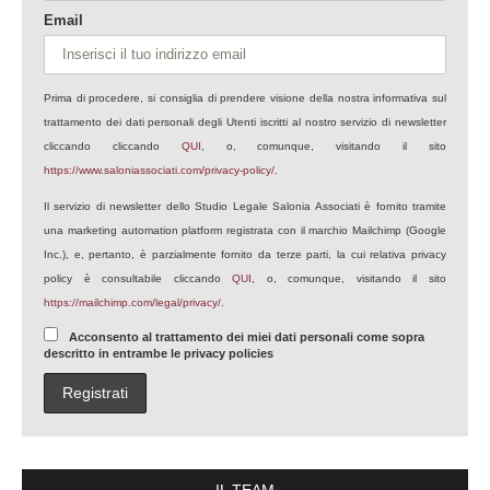
Email
Prima di procedere, si consiglia di prendere visione della nostra informativa sul
trattamento dei dati personali degli Utenti iscritti al nostro servizio di newsletter
cliccando cliccando
QUI
, o, comunque, visitando il sito
https://www.saloniassociati.com/privacy-policy/
.
Il servizio di newsletter dello Studio Legale Salonia Associati è fornito tramite
una marketing automation platform registrata con il marchio Mailchimp (Google
Inc.), e, pertanto, è parzialmente fornito da terze parti, la cui relativa privacy
policy è consultabile cliccando
QUI
, o, comunque, visitando il sito
https://mailchimp.com/legal/privacy/
.
Acconsento al trattamento dei miei dati personali come sopra
descritto in entrambe le privacy policies