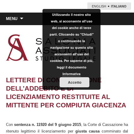
ENGLISH
ITALIANO
Utilizzando il nostro sito
Vai
MENU
web, si acconsente all'uso
al
dei cookie anche di terze
contenuto
parti. Cliccando su "Chiudi"
o continuando la
navigazione su questo sito
acconsenti all'uso dei
cookies. Per saperne di più,
leggi il documento
Informativa
LETTERE DI CONTESTAZIONE
Accetto
DELL’ADDEBITO E DI
LICENZIAMENTO RESTITUITE AL
MITTENTE PER COMPIUTA GIACENZA
Con
sentenza n. 11920 del 9 giugno 2015
, la Corte di Cassazione ha
ritenuto legittimo il licenziamento per
giusta causa
comminato dal