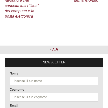
lavoratore che
demansionato
→
cancella tutti i “files”
del computer e la
posta elettronica
A
A
A
NEWSLETTER
Nome
Cognome
Email