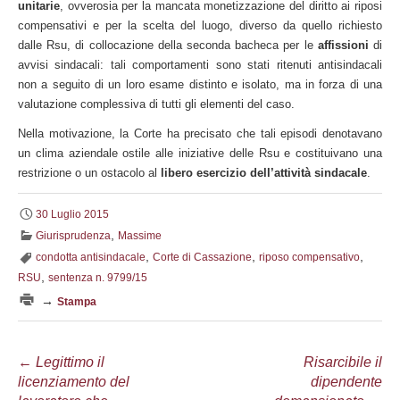
unitarie
, ovverosia per la mancata monetizzazione del diritto ai riposi
compensativi e per la scelta del luogo, diverso da quello richiesto
dalle Rsu, di collocazione della seconda bacheca per le
affissioni
di
avvisi sindacali: tali comportamenti sono stati ritenuti antisindacali
non a seguito di un loro esame distinto e isolato, ma in forza di una
valutazione complessiva di tutti gli elementi del caso.
Nella motivazione, la Corte ha precisato che tali episodi denotavano
un clima aziendale ostile alle iniziative delle Rsu e costituivano una
restrizione o un ostacolo al
libero esercizio dell’attività sindacale
.
30 Luglio 2015
,
Giurisprudenza
Massime
,
,
,
condotta antisindacale
Corte di Cassazione
riposo compensativo
,
RSU
sentenza n. 9799/15
→
Stampa
Navigazione
←
Legittimo il
Risarcibile il
licenziamento del
dipendente
articolo