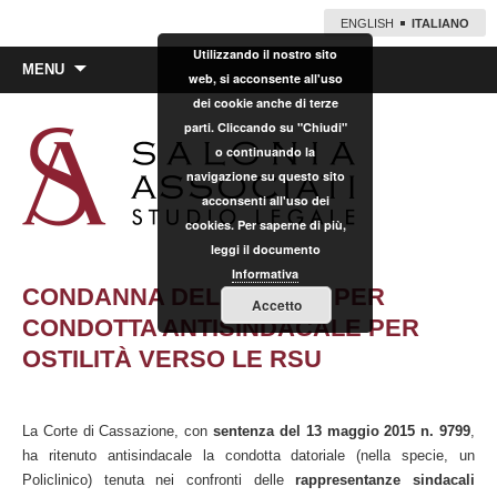
ENGLISH
ITALIANO
Utilizzando il nostro sito
Vai
MENU
web, si acconsente all'uso
al
dei cookie anche di terze
contenuto
parti. Cliccando su "Chiudi"
o continuando la
navigazione su questo sito
acconsenti all'uso dei
cookies. Per saperne di più,
leggi il documento
Informativa
CONDANNA DEL DATORE PER
Accetto
CONDOTTA ANTISINDACALE PER
OSTILITÀ VERSO LE RSU
La Corte di Cassazione, con
sentenza del 13 maggio 2015 n. 9799
,
ha ritenuto antisindacale la condotta datoriale (nella specie, un
Policlinico) tenuta nei confronti delle
rappresentanze sindacali