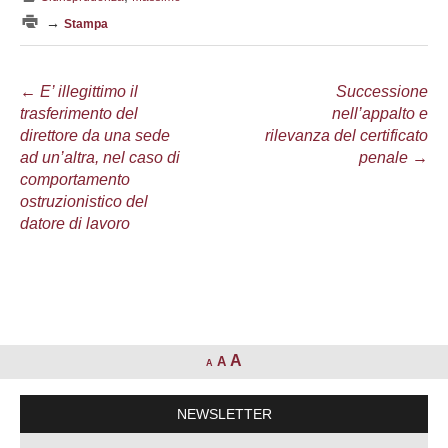
→
Stampa
Navigazione
←
E’ illegittimo il
Successione
trasferimento del
nell’appalto e
articolo
direttore da una sede
rilevanza del certificato
ad un’altra, nel caso di
penale
→
comportamento
ostruzionistico del
datore di lavoro
A
A
A
NEWSLETTER