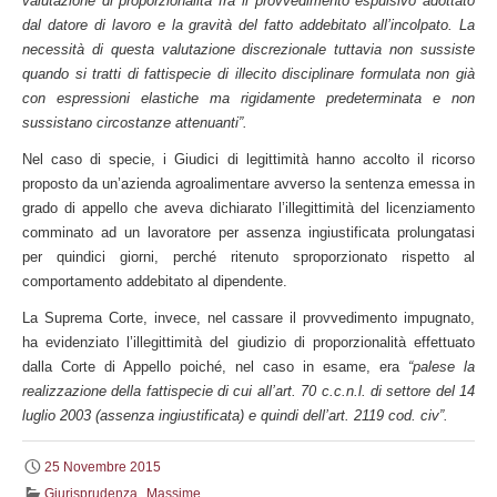
valutazione di proporzionalità fra il provvedimento espulsivo adottato
dal datore di lavoro e la gravità del fatto addebitato all’incolpato. La
necessità di questa valutazione discrezionale tuttavia non sussiste
quando si tratti di fattispecie di illecito disciplinare formulata non già
con espressioni elastiche ma rigidamente predeterminata e non
sussistano circostanze attenuanti”.
Nel caso di specie, i Giudici di legittimità hanno accolto il ricorso
proposto da un’azienda agroalimentare avverso la sentenza emessa in
grado di appello che aveva dichiarato l’illegittimità del licenziamento
comminato ad un lavoratore per assenza ingiustificata prolungatasi
per quindici giorni, perché ritenuto sproporzionato rispetto al
comportamento addebitato al dipendente.
La Suprema Corte, invece, nel cassare il provvedimento impugnato,
ha evidenziato l’illegittimità del giudizio di proporzionalità effettuato
dalla Corte di Appello poiché, nel caso in esame, era
“palese la
realizzazione della fattispecie di cui all’art. 70 c.c.n.l. di settore del 14
luglio 2003 (assenza ingiustificata) e quindi dell’art. 2119 cod. civ”.
25 Novembre 2015
,
Giurisprudenza
Massime