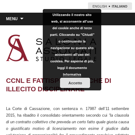
ENGLISH
ITALIANO
Utilizzando il nostro sito
Vai
MENU
web, si acconsente all'uso
al
dei cookie anche di terze
contenuto
parti. Cliccando su "Chiudi"
o continuando la
navigazione su questo sito
acconsenti all'uso dei
cookies. Per saperne di più,
leggi il documento
Informativa
CCNL E FATTISPECIE TIPICHE DI
Accetto
ILLECITO DISCIPLINARE
La Corte di Cassazione, con sentenza n. 17987 dell’11 settembre
2015, ha ribadito il consolidato orientamento secondo cui
“la clausola
di un contratto collettivo che preveda un certo fatto quale giusta causa
o giustificato motivo di licenziamento non esime il giudice dalla