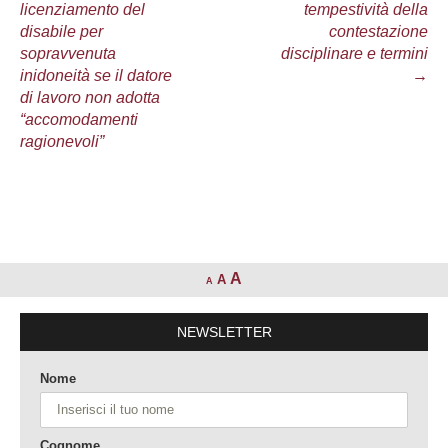
licenziamento del
tempestività della
articolo
disabile per
contestazione
sopravvenuta
disciplinare e termini
inidoneità se il datore
→
di lavoro non adotta
“accomodamenti
ragionevoli”
A
A
A
NEWSLETTER
Nome
Cognome