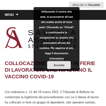
ENGLISH
ITALIANO
Utilizzando il nostro sito
Vai
MENU
web, si acconsente all'uso
al
dei cookie anche di terze
contenuto
parti. Cliccando su "Chiudi"
o continuando la
navigazione su questo sito
acconsenti all'uso dei
cookies. Per saperne di più,
leggi il documento
Informativa
COLLOCAZIONE FORZATO IN FERIE
Accetto
DI LAVORATORI CHE RIFIUTANO IL
VACCINO COVID-19
Con ordinanza n. 12 del 19 marzo 2021, il Tribunale di Belluno ha
confermato la legittimità del provvedimento con cui il datore di lavoro
ha collocato in ferie un gruppo di dipendenti, tutti operatori sanitari,