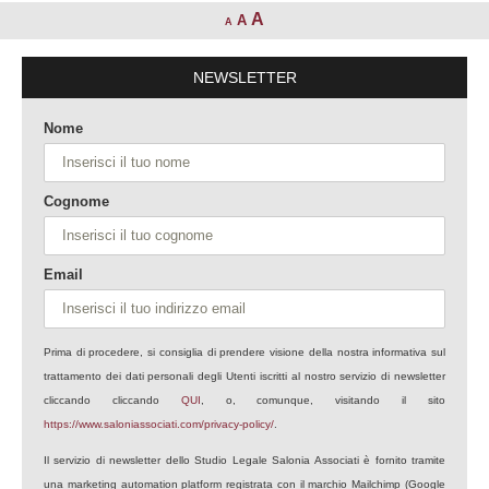
A
A
A
NEWSLETTER
Nome
Cognome
Email
Prima di procedere, si consiglia di prendere visione della nostra informativa sul
trattamento dei dati personali degli Utenti iscritti al nostro servizio di newsletter
cliccando cliccando
QUI
, o, comunque, visitando il sito
https://www.saloniassociati.com/privacy-policy/
.
Il servizio di newsletter dello Studio Legale Salonia Associati è fornito tramite
una marketing automation platform registrata con il marchio Mailchimp (Google