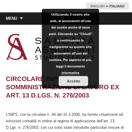
ENGLISH
ITALIANO
Utilizzando il nostro sito
Vai
MENU
web, si acconsente all'uso
al
dei cookie anche di terze
contenuto
parti. Cliccando su "Chiudi"
o continuando la
navigazione su questo sito
acconsenti all'uso dei
cookies. Per saperne di più,
leggi il documento
Informativa
CIRCOLARE INPS SULLA
Accetto
SOMMINISTRAZIONE DI LAVORO EX
ART. 13 D.LGS. N. 276/2003
L’INPS, con la circolare n. 44 del 15.3.2006, ha fornito chiarimenti ed
istruzioni contabili in ordine al regime di applicazione dell’art. 13,
D.Lgs. n. 276/2003, con cui sono state introdotte particolari misure di