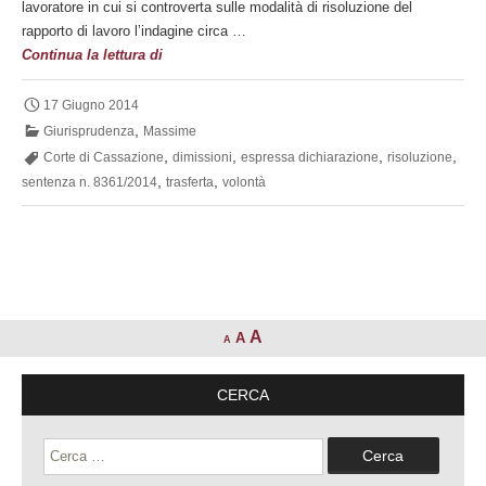
lavoratore in cui si controverta sulle modalità di risoluzione del
rapporto di lavoro l’indagine circa …
Accertamento
Continua la lettura di
rigoroso
della
17 Giugno 2014
incondizionata
,
Giurisprudenza
Massime
volontà
,
,
,
,
Corte di Cassazione
dimissioni
espressa dichiarazione
risoluzione
di
,
,
sentenza n. 8361/2014
trasferta
volontà
rassegnare
le
dimissioni
A
A
A
CERCA
Ricerca
per: