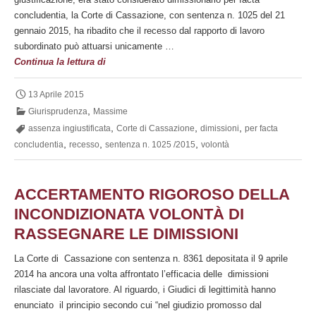
concludentia, la Corte di Cassazione, con sentenza n. 1025 del 21
gennaio 2015, ha ribadito che il recesso dal rapporto di lavoro
subordinato può attuarsi unicamente …
Dimissioni
Continua la lettura di
per
facta
13 Aprile 2015
concludentia
,
Giurisprudenza
Massime
,
,
,
assenza ingiustificata
Corte di Cassazione
dimissioni
per facta
,
,
,
concludentia
recesso
sentenza n. 1025 /2015
volontà
ACCERTAMENTO RIGOROSO DELLA
INCONDIZIONATA VOLONTÀ DI
RASSEGNARE LE DIMISSIONI
La Corte di Cassazione con sentenza n. 8361 depositata il 9 aprile
2014 ha ancora una volta affrontato l’efficacia delle dimissioni
rilasciate dal lavoratore. Al riguardo, i Giudici di legittimità hanno
enunciato il principio secondo cui “nel giudizio promosso dal