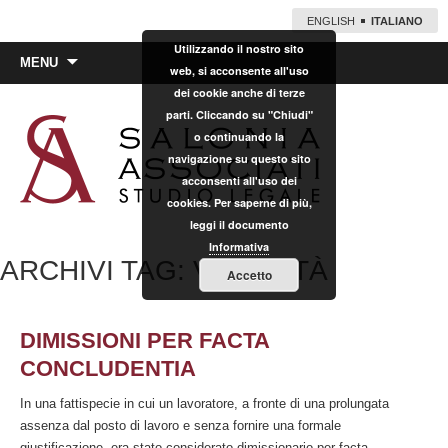
ENGLISH
ITALIANO
Utilizzando il nostro sito
Vai
MENU
web, si acconsente all'uso
al
dei cookie anche di terze
contenuto
parti. Cliccando su "Chiudi"
o continuando la
navigazione su questo sito
acconsenti all'uso dei
cookies. Per saperne di più,
leggi il documento
Informativa
ARCHIVI TAG: VOLONTÀ
Accetto
DIMISSIONI PER FACTA
CONCLUDENTIA
In una fattispecie in cui un lavoratore, a fronte di una prolungata
assenza dal posto di lavoro e senza fornire una formale
giustificazione, era stato considerato dimissionario per facta