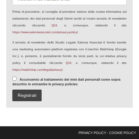
Prima di procedere, si consiglia di prendere visione della nostra informativa sul
trattamento dei dati personali degli Utenti iscritti al nostro servizio di newsletter
cliccando cliccando
QUI
, o, comunque, visitando il sito
https://www.saloniassociati.com/privacy-policy/
.
Il servizio di newsletter dello Studio Legale Salonia Associati è fornito tramite
una marketing automation platform registrata con il marchio Mailchimp (Google
Inc.), e, pertanto, è parzialmente fornito da terze parti, la cui relativa privacy
policy è consultabile cliccando
QUI
, o, comunque, visitando il sito
https://mailchimp.com/legal/privacy/
.
Acconsento al trattamento dei miei dati personali come sopra
descritto in entrambe le privacy policies
PRIVACY POLICY
-
COOKIE POLICY