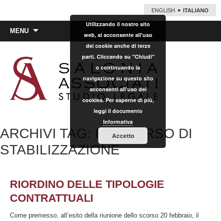
ENGLISH
ITALIANO
Utilizzando il nostro sito
Vai
MENU
web, si acconsente all'uso
al
dei cookie anche di terze
contenuto
parti. Cliccando su "Chiudi"
o continuando la
navigazione su questo sito
acconsenti all'uso dei
cookies. Per saperne di più,
leggi il documento
Informativa
ARCHIVI TAG: PERCORSO DI
Accetto
STABILIZZAZIONE
RIORDINO DELLE TIPOLOGIE
CONTRATTUALI
Come premesso, all’esito della riunione dello scorso 20 febbraio, il