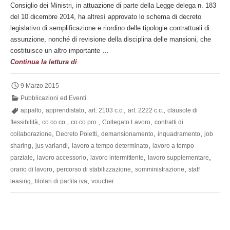
Consiglio dei Ministri, in attuazione di parte della Legge delega n. 183
del 10 dicembre 2014, ha altresì approvato lo schema di decreto
legislativo di semplificazione e riordino delle tipologie contrattuali di
assunzione, nonché di revisione della disciplina delle mansioni, che
costituisce un altro importante …
Riordino
Continua la lettura di
delle
tipologie
9 Marzo 2015
contrattuali
Pubblicazioni ed Eventi
,
,
,
,
appalto
apprendistato
art. 2103 c.c.
art. 2222 c.c.
clausole di
,
,
,
,
flessibilità
co.co.co.
co.co.pro.
Collegato Lavoro
contratti di
,
,
,
,
collaborazione
Decreto Poletti
demansionamento
inquadramento
job
,
,
,
sharing
jus variandi
lavoro a tempo determinato
lavoro a tempo
,
,
,
,
parziale
lavoro accessorio
lavoro intermittente
lavoro supplementare
,
,
,
orario di lavoro
percorso di stabilizzazione
somministrazione
staff
,
,
leasing
titolari di partita iva
voucher