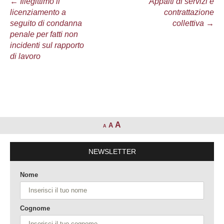
Navigazione
←
Illegittimo il
Appalti di servizi e
licenziamento a
contrattazione
articolo
seguito di condanna
collettiva
→
penale per fatti non
incidenti sul rapporto
di lavoro
A
A
A
NEWSLETTER
Nome
Cognome