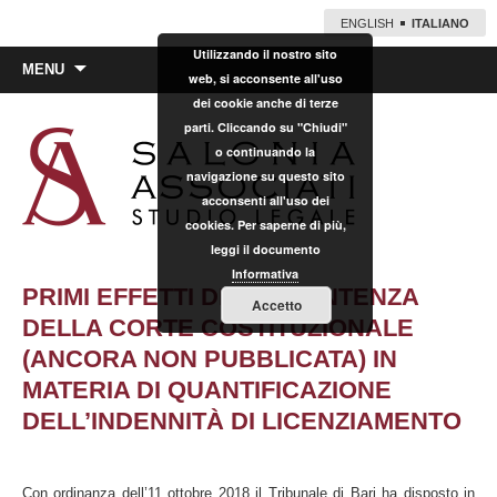
ENGLISH
ITALIANO
Utilizzando il nostro sito
Vai
MENU
web, si acconsente all'uso
al
dei cookie anche di terze
contenuto
parti. Cliccando su "Chiudi"
o continuando la
navigazione su questo sito
acconsenti all'uso dei
cookies. Per saperne di più,
leggi il documento
Informativa
PRIMI EFFETTI DELLA SENTENZA
Accetto
DELLA CORTE COSTITUZIONALE
(ANCORA NON PUBBLICATA) IN
MATERIA DI QUANTIFICAZIONE
DELL’INDENNITÀ DI LICENZIAMENTO
Con ordinanza dell’11 ottobre 2018 il Tribunale di Bari ha disposto in