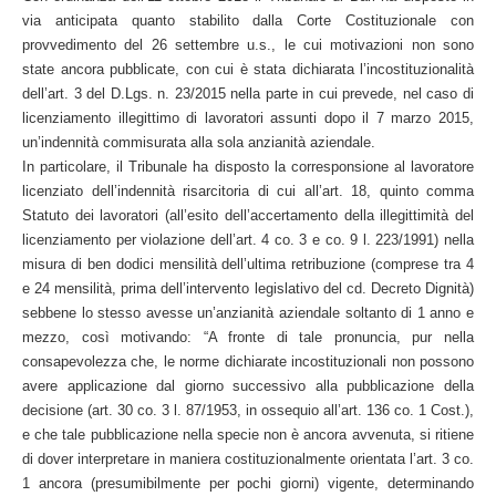
via anticipata quanto stabilito dalla Corte Costituzionale con
provvedimento del 26 settembre u.s., le cui motivazioni non sono
state ancora pubblicate, con cui è stata dichiarata l’incostituzionalità
dell’art. 3 del D.Lgs. n. 23/2015 nella parte in cui prevede, nel caso di
licenziamento illegittimo di lavoratori assunti dopo il 7 marzo 2015,
un’indennità commisurata alla sola anzianità aziendale.
In particolare, il Tribunale ha disposto la corresponsione al lavoratore
licenziato dell’indennità risarcitoria di cui all’art. 18, quinto comma
Statuto dei lavoratori (all’esito dell’accertamento della illegittimità del
licenziamento per violazione dell’art. 4 co. 3 e co. 9 l. 223/1991) nella
misura di ben dodici mensilità dell’ultima retribuzione (comprese tra 4
e 24 mensilità, prima dell’intervento legislativo del cd. Decreto Dignità)
sebbene lo stesso avesse un’anzianità aziendale soltanto di 1 anno e
mezzo, così motivando: “A fronte di tale pronuncia, pur nella
consapevolezza che, le norme dichiarate incostituzionali non possono
avere applicazione dal giorno successivo alla pubblicazione della
decisione (art. 30 co. 3 l. 87/1953, in ossequio all’art. 136 co. 1 Cost.),
e che tale pubblicazione nella specie non è ancora avvenuta, si ritiene
di dover interpretare in maniera costituzionalmente orientata l’art. 3 co.
1 ancora (presumibilmente per pochi giorni) vigente, determinando