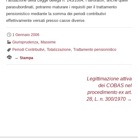
l’attuazione della Legge delega n. 243/2004, i lavoratori, anche quelli
parasubordinati, potranno maturare i requisiti per il trattamento
pensionistico mediante la somma dei periodi contributivi
effettivamente versati presso casse diverse.
1 Gennaio 2006
,
Giurisprudenza
Massime
,
,
Periodi Contributivi
Totalizzazione
Trattamento pensionistico
→
Stampa
Navigazione
Legittimazione attiva
dei COBAS nel
articolo
procedimento ex art.
28, L. n. 300/1970
→