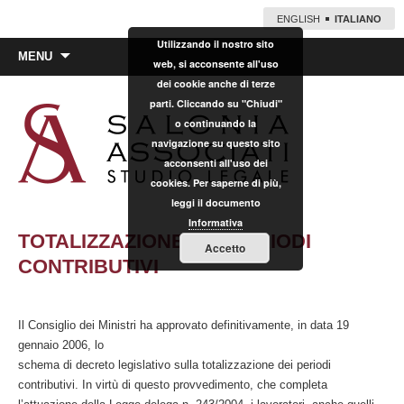
ENGLISH
ITALIANO
Utilizzando il nostro sito
Vai
MENU
web, si acconsente all'uso
al
dei cookie anche di terze
contenuto
parti. Cliccando su "Chiudi"
o continuando la
navigazione su questo sito
acconsenti all'uso dei
cookies. Per saperne di più,
leggi il documento
Informativa
TOTALIZZAZIONE DEI PERIODI
Accetto
CONTRIBUTIVI
Il Consiglio dei Ministri ha approvato definitivamente, in data 19
gennaio 2006, lo
schema di decreto legislativo sulla totalizzazione dei periodi
contributivi. In virtù di questo provvedimento, che completa