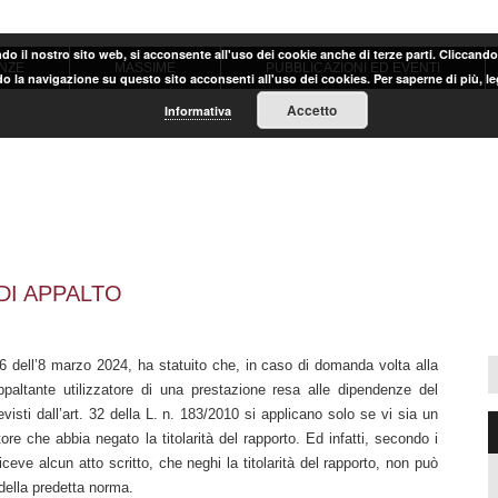
ndo il nostro sito web, si acconsente all'uso dei cookie anche di terze parti. Cliccand
NZE
MASSIME
PUBBLICAZIONI ED EVENTI
o la navigazione su questo sito acconsenti all'uso dei cookies. Per saperne di più, l
Accetto
Informativa
DI APPALTO
 dell’8 marzo 2024, ha statuito che, in caso di domanda volta alla
ppaltante utilizzatore di una prestazione resa alle dipendenze del
visti dall’art. 32 della L. n. 183/2010 si applicano solo se vi sia un
atore che abbia negato la titolarità del rapporto. Ed infatti, secondo i
riceve alcun atto scritto, che neghi la titolarità del rapporto, non può
della predetta norma.