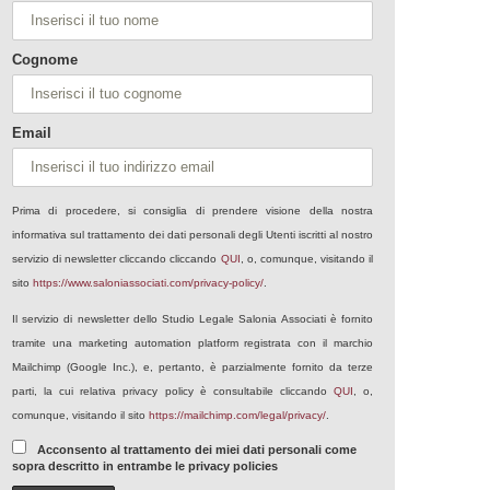
Cognome
Email
Prima di procedere, si consiglia di prendere visione della nostra
informativa sul trattamento dei dati personali degli Utenti iscritti al nostro
servizio di newsletter cliccando cliccando
QUI
, o, comunque, visitando il
sito
https://www.saloniassociati.com/privacy-policy/
.
Il servizio di newsletter dello Studio Legale Salonia Associati è fornito
tramite una marketing automation platform registrata con il marchio
Mailchimp (Google Inc.), e, pertanto, è parzialmente fornito da terze
parti, la cui relativa privacy policy è consultabile cliccando
QUI
, o,
comunque, visitando il sito
https://mailchimp.com/legal/privacy/
.
Acconsento al trattamento dei miei dati personali come
sopra descritto in entrambe le privacy policies