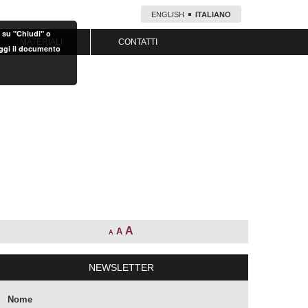
ENGLISH
ITALIANO
o su "Chiudi" o
MATERIALI
CONTATTI
eggi il documento
A
A
A
NEWSLETTER
Nome