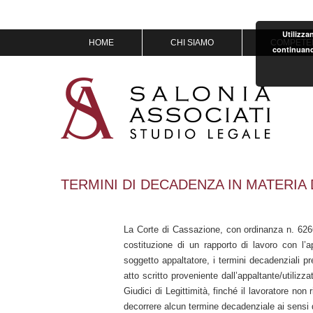
Utilizza
Vai
HOME
CHI SIAMO
COMPETE
continuand
al
contenuto
MISSION & VISION
IL TEAM
OF COUNSEL
PREMI
TERMINI DI DECADENZA IN MATERIA 
La Corte di Cassazione, con ordinanza n. 6266
costituzione di un rapporto di lavoro con l’a
soggetto appaltatore, i termini decadenziali pre
atto scritto proveniente dall’appaltante/utilizz
Giudici di Legittimità, finché il lavoratore non 
decorrere alcun termine decadenziale ai sensi 