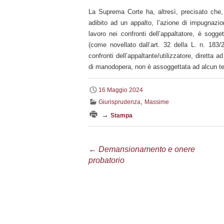
La Suprema Corte ha, altresì, precisato che, q
adibito ad un appalto, l’azione di impugnazion
lavoro nei confronti dell’appaltatore, è sogge
(come novellato dall’art. 32 della L. n. 183/
confronti dell’appaltante/utilizzatore, diretta a
di manodopera, non è assoggettata ad alcun t
16 Maggio 2024
,
Giurisprudenza
Massime
→
Stampa
Navigazione
←
Demansionamento e onere
probatorio
articolo