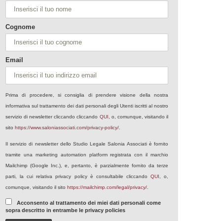
Cognome
Email
Prima di procedere, si consiglia di prendere visione della nostra
informativa sul trattamento dei dati personali degli Utenti iscritti al nostro
servizio di newsletter cliccando cliccando
QUI
, o, comunque, visitando il
sito
https://www.saloniassociati.com/privacy-policy/
.
Il servizio di newsletter dello Studio Legale Salonia Associati è fornito
tramite una marketing automation platform registrata con il marchio
Mailchimp (Google Inc.), e, pertanto, è parzialmente fornito da terze
parti, la cui relativa privacy policy è consultabile cliccando
QUI
, o,
comunque, visitando il sito
https://mailchimp.com/legal/privacy/
.
Acconsento al trattamento dei miei dati personali come
sopra descritto in entrambe le privacy policies