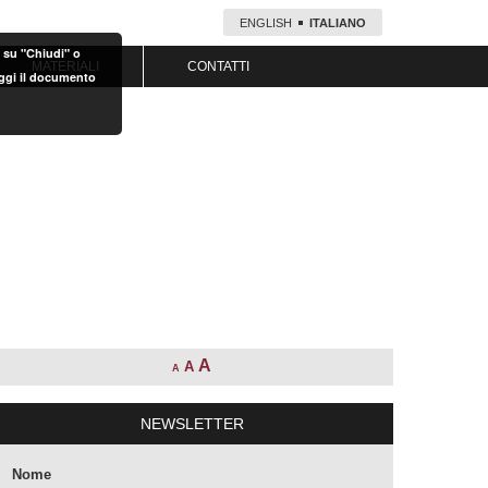
ENGLISH
ITALIANO
o su "Chiudi" o
MATERIALI
CONTATTI
eggi il documento
A
A
A
NEWSLETTER
Nome