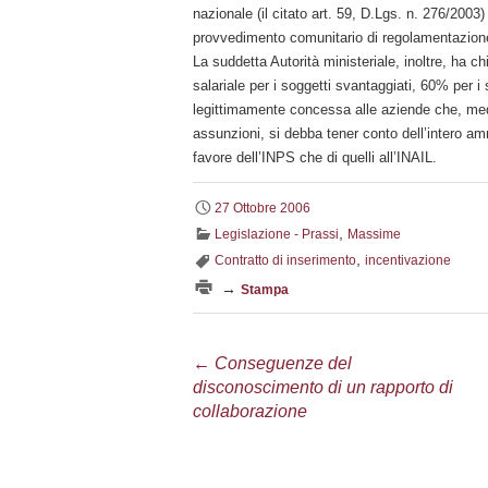
nazionale (il citato art. 59, D.Lgs. n. 276/200
provvedimento comunitario di regolamentazio
La suddetta Autorità ministeriale, inoltre, ha c
salariale per i soggetti svantaggiati, 60% per 
legittimamente concessa alle aziende che, medi
assunzioni, si debba tener conto dell’intero a
favore dell’INPS che di quelli all’INAIL.
27 Ottobre 2006
,
Legislazione - Prassi
Massime
,
Contratto di inserimento
incentivazione
→
Stampa
Navigazione
←
Conseguenze del
disconoscimento di un rapporto di
articolo
collaborazione