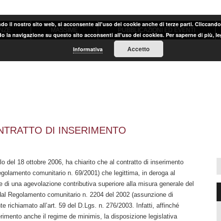
ndo il nostro sito web, si acconsente all'uso dei cookie anche di terze parti. Cliccand
NZE
MASSIME
PUBBLICAZIONI ED EVENTI
o la navigazione su questo sito acconsenti all'uso dei cookies. Per saperne di più, l
Accetto
Informativa
NTRATTO DI INSERIMENTO
llo del 18 ottobre 2006, ha chiarito che al contratto di inserimento
Regolamento comunitario n. 69/2001) che legittima, in deroga al
one di una agevolazione contributiva superiore alla misura generale del
 dal Regolamento comunitario n. 2204 del 2002 (assunzione di
e richiamato all’art. 59 del D.Lgs. n. 276/2003. Infatti, affinché
serimento anche il regime de minimis, la disposizione legislativa