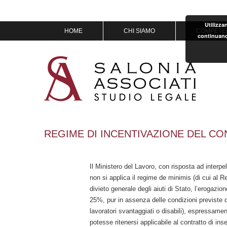
Utilizza
Vai
HOME
CHI SIAMO
COMPETE
continuand
al
contenuto
MISSION & VISION
IL TEAM
OF COUNSEL
PREMI
REGIME DI INCENTIVAZIONE DEL CO
Il Ministero del Lavoro, con risposta ad interpe
non si applica il regime de minimis (di cui al 
divieto generale degli aiuti di Stato, l’erogazi
25%, pur in assenza delle condizioni previste
lavoratori svantaggiati o disabili), espressament
potesse ritenersi applicabile al contratto di in