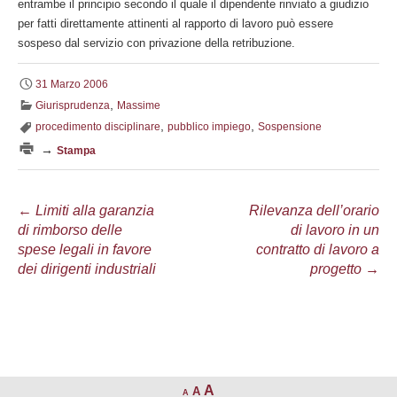
entrambe il principio secondo il quale il dipendente rinviato a giudizio
per fatti direttamente attinenti al rapporto di lavoro può essere
sospeso dal servizio con privazione della retribuzione.
31 Marzo 2006
,
Giurisprudenza
Massime
,
,
procedimento disciplinare
pubblico impiego
Sospensione
→
Stampa
Navigazione
←
Limiti alla garanzia
Rilevanza dell’orario
di rimborso delle
di lavoro in un
articolo
spese legali in favore
contratto di lavoro a
dei dirigenti industriali
progetto
→
A
A
A