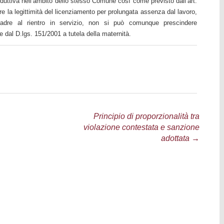
roduttiva nell’ambito dello stesso Comune così come previsto dall’art.
e la legittimità del licenziamento per prolungata assenza dal lavoro,
 madre al rientro in servizio, non si può comunque prescindere
te dal D.lgs. 151/2001 a tutela della maternità.
Principio di proporzionalità tra
violazione contestata e sanzione
adottata
→