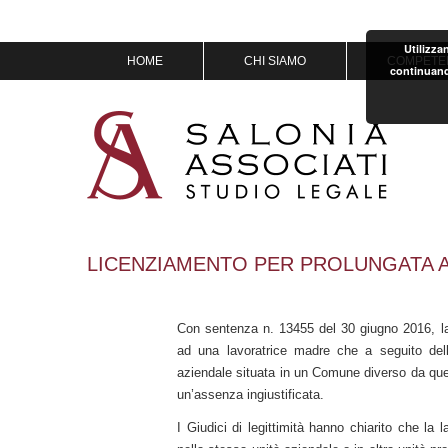
Utilizza
Vai
HOME
CHI SIAMO
COMPETE
continuand
al
contenuto
MISSION & VISION
IL TEAM
OF COUNSEL
PREMI
LICENZIAMENTO PER PROLUNGATA 
Con sentenza n. 13455 del 30 giugno 2016, la S
ad una lavoratrice madre che a seguito della
aziendale situata in un Comune diverso da que
un’assenza ingiustificata.
I Giudici di legittimità hanno chiarito che la l