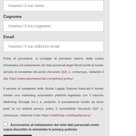
Cognome
Email
Prima di procedere, si consiglia di prendere visione della nostra
informativa sul trattamento dei dati personali degli Utenti iscritti al nostro
servizio di newsletter cliccando cliccando
QUI
, o, comunque, visitando il
sito
https://www.saloniassociati.com/privacy-policy/
.
Il servizio di newsletter dello Studio Legale Salonia Associati è fornito
tramite una marketing automation platform registrata con il marchio
Mailchimp (Google Inc.), e, pertanto, è parzialmente fornito da terze
parti, la cui relativa privacy policy è consultabile cliccando
QUI
, o,
comunque, visitando il sito
https://mailchimp.com/legal/privacy/
.
Acconsento al trattamento dei miei dati personali come
sopra descritto in entrambe le privacy policies