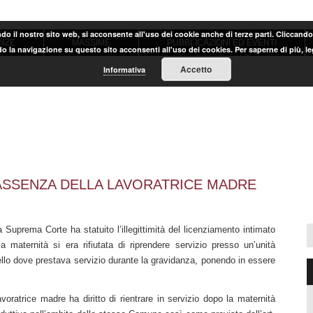
ndo il nostro sito web, si acconsente all'uso dei cookie anche di terze parti. Cliccand
NZE
MASSIME
PUBBLICAZIONI ED EVENTI
o la navigazione su questo sito acconsenti all'uso dei cookies. Per saperne di più, l
Accetto
Informativa
ASSENZA DELLA LAVORATRICE MADRE
uprema Corte ha statuito l’illegittimità del licenziamento intimato
 maternità si era rifiutata di riprendere servizio presso un’unità
llo dove prestava servizio durante la gravidanza, ponendo in essere
avoratrice madre ha diritto di rientrare in servizio dopo la maternità