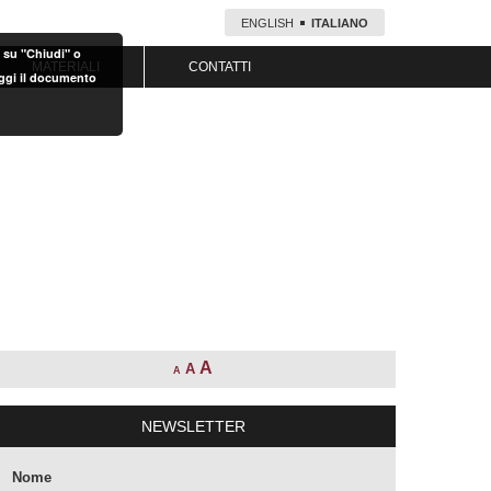
ENGLISH
ITALIANO
o su "Chiudi" o
MATERIALI
CONTATTI
eggi il documento
A
A
A
NEWSLETTER
Nome