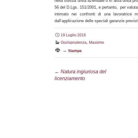
nella stessa unità aziendale o in altra unità p
56 del D.Lgs. 151/2001, e pertanto, per valutar
intimato nei confronti di una lavoratrice
dall’applicazione delle speciali garanzie previs
19 Luglio 2016
,
Giurisprudenza
Massime
→
Stampa
Navigazione
←
Natura ingiuriosa del
licenziamento
articolo