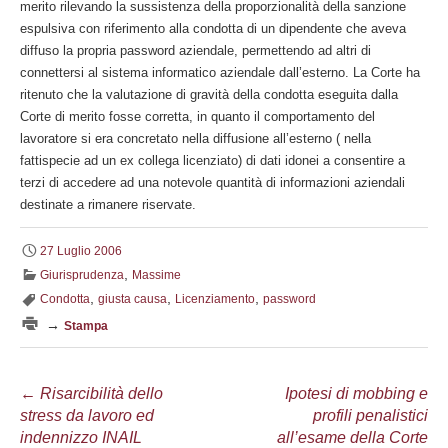
merito rilevando la sussistenza della proporzionalità della sanzione
espulsiva con riferimento alla condotta di un dipendente che aveva
diffuso la propria password aziendale, permettendo ad altri di
connettersi al sistema informatico aziendale dall’esterno. La Corte ha
ritenuto che la valutazione di gravità della condotta eseguita dalla
Corte di merito fosse corretta, in quanto il comportamento del
lavoratore si era concretato nella diffusione all’esterno ( nella
fattispecie ad un ex collega licenziato) di dati idonei a consentire a
terzi di accedere ad una notevole quantità di informazioni aziendali
destinate a rimanere riservate.
27 Luglio 2006
,
Giurisprudenza
Massime
,
,
,
Condotta
giusta causa
Licenziamento
password
→
Stampa
Navigazione
←
Risarcibilità dello
Ipotesi di mobbing e
stress da lavoro ed
profili penalistici
articolo
indennizzo INAIL
all’esame della Corte