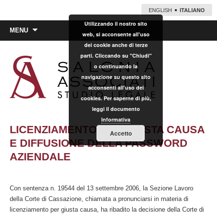
ENGLISH
ITALIANO
Utilizzando il nostro sito
Vai
MENU
web, si acconsente all'uso
al
dei cookie anche di terze
contenuto
parti. Cliccando su "Chiudi"
o continuando la
navigazione su questo sito
acconsenti all'uso dei
cookies. Per saperne di più,
leggi il documento
Informativa
LICENZIAMENTO PER GIUSTA CAUSA
Accetto
E DIFFUSIONE DELLA PASSWORD
AZIENDALE
Con sentenza n. 19544 del 13 settembre 2006, la Sezione Lavoro
della Corte di Cassazione, chiamata a pronunciarsi in materia di
licenziamento per giusta causa, ha ribadito la decisione della Corte di