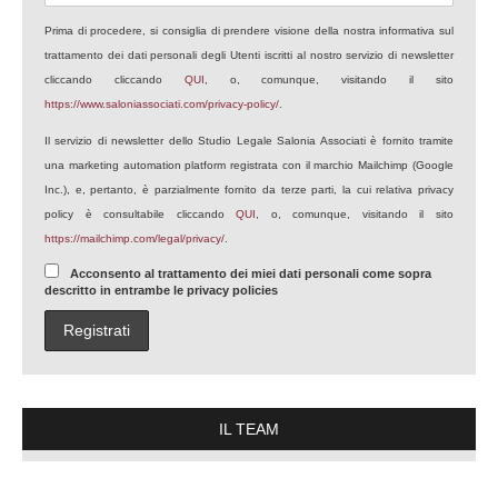
Prima di procedere, si consiglia di prendere visione della nostra informativa sul
trattamento dei dati personali degli Utenti iscritti al nostro servizio di newsletter
cliccando cliccando
QUI
, o, comunque, visitando il sito
https://www.saloniassociati.com/privacy-policy/
.
Il servizio di newsletter dello Studio Legale Salonia Associati è fornito tramite
una marketing automation platform registrata con il marchio Mailchimp (Google
Inc.), e, pertanto, è parzialmente fornito da terze parti, la cui relativa privacy
policy è consultabile cliccando
QUI
, o, comunque, visitando il sito
https://mailchimp.com/legal/privacy/
.
Acconsento al trattamento dei miei dati personali come sopra
descritto in entrambe le privacy policies
IL TEAM