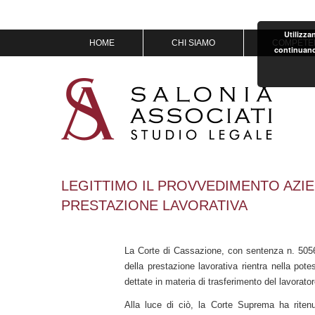
Utilizza
Vai
HOME
CHI SIAMO
COMPETE
continuand
al
contenuto
MISSION & VISION
IL TEAM
OF COUNSEL
PREMI
LEGITTIMO IL PROVVEDIMENTO AZIE
PRESTAZIONE LAVORATIVA
La Corte di Cassazione, con sentenza n. 5056
della prestazione lavorativa rientra nella pote
dettate in materia di trasferimento del lavorator
Alla luce di ciò, la Corte Suprema ha ritenu