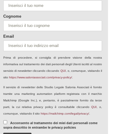
Cognome
Email
Prima di procedere, si consiglia di prendere visione della nostra
informativa sul trattamento dei dati personali degli Utenti iscritti al nostro
servizio di newsletter cliccando cliccando
QUI
, o, comunque, visitando il
sito
https://www.saloniassociati.com/privacy-policy/
.
Il servizio di newsletter dello Studio Legale Salonia Associati è fornito
tramite una marketing automation platform registrata con il marchio
Mailchimp (Google Inc.), e, pertanto, è parzialmente fornito da terze
parti, la cui relativa privacy policy è consultabile cliccando
QUI
, o,
comunque, visitando il sito
https://mailchimp.com/legal/privacy/
.
Acconsento al trattamento dei miei dati personali come
sopra descritto in entrambe le privacy policies