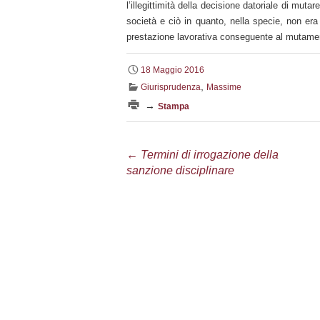
l’illegittimità della decisione datoriale di muta
società e ciò in quanto, nella specie, non er
prestazione lavorativa conseguente al mutamen
18 Maggio 2016
,
Giurisprudenza
Massime
→
Stampa
Navigazione
←
Termini di irrogazione della
sanzione disciplinare
articolo