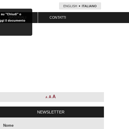
ENGLISH
ITALIANO
o su "Chiudi" o
MATERIALI
CONTATTI
eggi il documento
A
A
A
NEWSLETTER
Nome