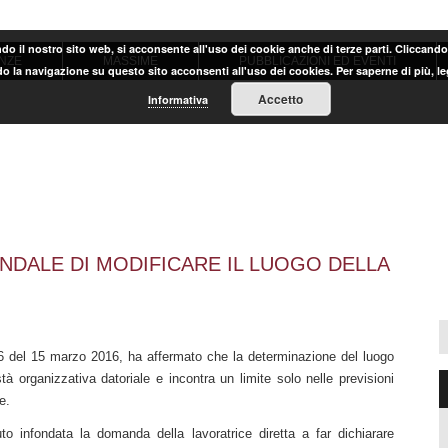
ndo il nostro sito web, si acconsente all'uso dei cookie anche di terze parti. Cliccand
NZE
MASSIME
PUBBLICAZIONI ED EVENTI
o la navigazione su questo sito acconsenti all'uso dei cookies. Per saperne di più, l
Accetto
Informativa
NDALE DI MODIFICARE IL LUOGO DELLA
 del 15 marzo 2016, ha affermato che la determinazione del luogo
stà organizzativa datoriale e incontra un limite solo nelle previsioni
e.
to infondata la domanda della lavoratrice diretta a far dichiarare