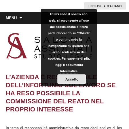
ENGLISH
ITALIANO
Utilizzando il nostro sito
Vai
MENU
web, si acconsente all'uso
al
dei cookie anche di terze
contenuto
parti. Cliccando su "Chiudi"
o continuando la
navigazione su questo sito
acconsenti all'uso dei
cookies. Per saperne di più,
leggi il documento
Informativa
L’AZIENDA È RESPONSABILE
Accetto
DELL’INFORTUNIO SUL LAVORO SE
HA RESO POSSIBILE LA
COMMISSIONE DEL REATO NEL
PROPRIO INTERESSE
In tema di responsabilità amministrativa da reato degli enti ex d. lgs.