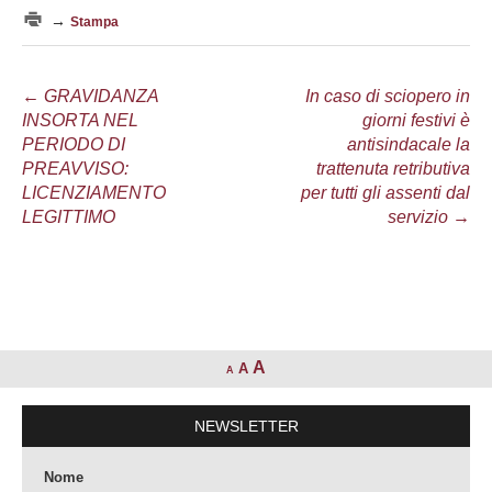
→
Stampa
Navigazione
←
GRAVIDANZA
In caso di sciopero in
INSORTA NEL
giorni festivi è
articolo
PERIODO DI
antisindacale la
PREAVVISO:
trattenuta retributiva
LICENZIAMENTO
per tutti gli assenti dal
LEGITTIMO
servizio
→
A
A
A
NEWSLETTER
Nome