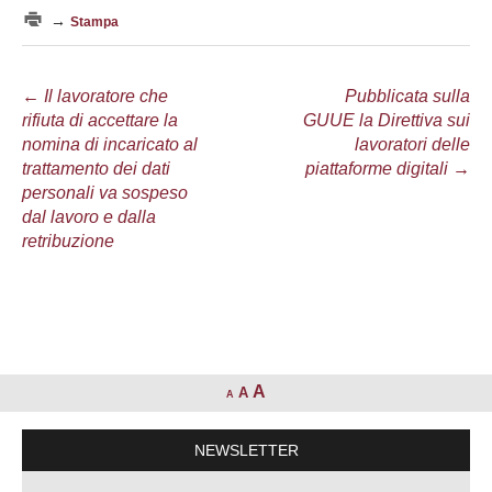
→
Stampa
Navigazione
←
Il lavoratore che
Pubblicata sulla
rifiuta di accettare la
GUUE la Direttiva sui
articolo
nomina di incaricato al
lavoratori delle
trattamento dei dati
piattaforme digitali
→
personali va sospeso
dal lavoro e dalla
retribuzione
A
A
A
NEWSLETTER