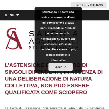
ENGLISH
ITALIANO
Utilizzando il nostro sito
Vai
MENU
web, si acconsente all'uso
al
dei cookie anche di terze
contenuto
parti. Cliccando su "Chiudi"
o continuando la
navigazione su questo sito
acconsenti all'uso dei
cookies. Per saperne di più,
leggi il documento
Informativa
L’ASTENSIONE DAL LAVORO DI
Accetto
SINGOLI DIPENDENTI, IN ASSENZA DI
UNA DELIBERAZIONE DI NATURA
COLLETTIVA, NON PUÒ ESSERE
QUALIFICATA COME SCIOPERO
La Corte di Cassazione, con sentenza n. 24473 del 12 settembre