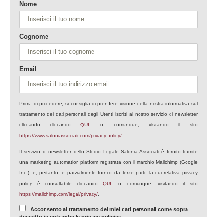
Nome
Cognome
Email
Prima di procedere, si consiglia di prendere visione della nostra informativa sul
trattamento dei dati personali degli Utenti iscritti al nostro servizio di newsletter
cliccando cliccando
QUI
, o, comunque, visitando il sito
https://www.saloniassociati.com/privacy-policy/
.
Il servizio di newsletter dello Studio Legale Salonia Associati è fornito tramite
una marketing automation platform registrata con il marchio Mailchimp (Google
Inc.), e, pertanto, è parzialmente fornito da terze parti, la cui relativa privacy
policy è consultabile cliccando
QUI
, o, comunque, visitando il sito
https://mailchimp.com/legal/privacy/
.
Acconsento al trattamento dei miei dati personali come sopra
descritto in entrambe le privacy policies